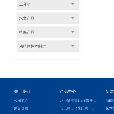
工具箱
水文产品
植保产品
动植物标本制作
关于我们
产品中心
新闻
公司简介
zk小鼠灌胃针/灌胃器 各种型号 直弯 说明
新闻
荣誉资质
马氏网，马来氏网，诱虫网
技术