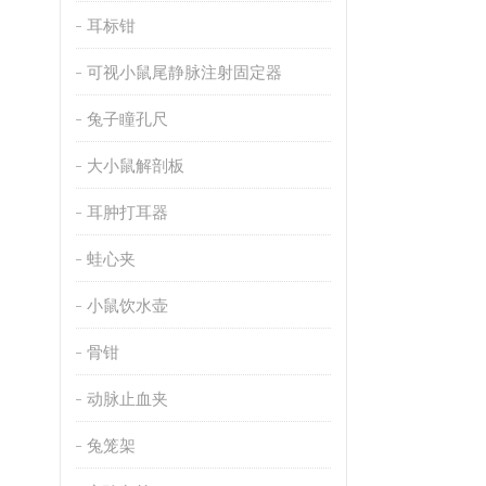
耳标钳
可视小鼠尾静脉注射固定器
兔子瞳孔尺
大小鼠解剖板
耳肿打耳器
蛙心夹
小鼠饮水壶
骨钳
动脉止血夹
兔笼架