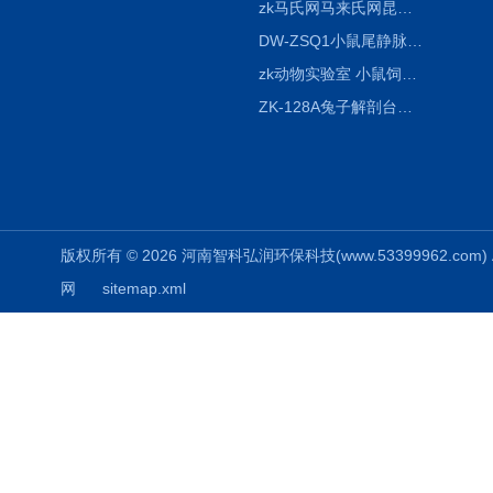
zk马氏网马来氏网昆虫诱捕网
DW-ZSQ1小鼠尾静脉注射固定仪器 显像仪器
zk动物实验室 小鼠饲养笼架设备
ZK-128A兔子解剖台兔鼠解剖板镜面304不锈钢
版权所有 © 2026 河南智科弘润环保科技(www.53399962.com) Al
网
sitemap.xml