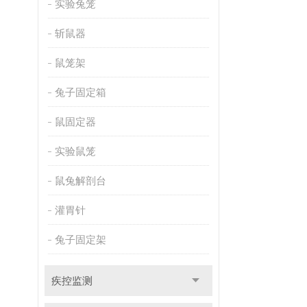
实验兔笼
斩鼠器
鼠笼架
兔子固定箱
鼠固定器
实验鼠笼
鼠兔解剖台
灌胃针
兔子固定架
疾控监测