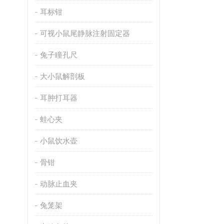
耳标钳
可视小鼠尾静脉注射固定器
兔子瞳孔尺
大小鼠解剖板
耳肿打耳器
蛙心夹
小鼠饮水壶
骨钳
动脉止血夹
兔笼架