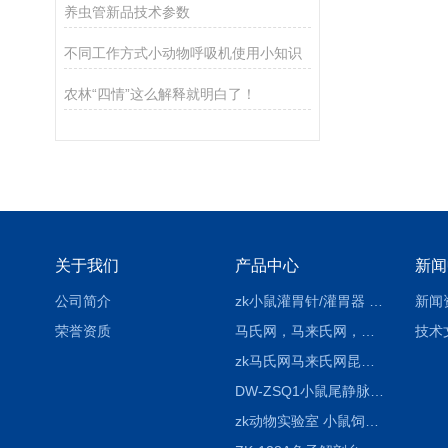
养虫管新品技术参数
不同工作方式小动物呼吸机使用小知识
农林“四情”这么解释就明白了！
关于我们
产品中心
新闻
公司简介
zk小鼠灌胃针/灌胃器 各种型号 直弯 说明
新闻
荣誉资质
马氏网，马来氏网，诱虫网
技术
zk马氏网马来氏网昆虫诱捕网
DW-ZSQ1小鼠尾静脉注射固定仪器 显像仪器
zk动物实验室 小鼠饲养笼架设备