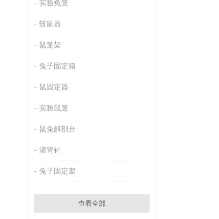
实验兔笼
斩鼠器
鼠笼架
兔子固定箱
鼠固定器
实验鼠笼
鼠兔解剖台
灌胃针
兔子固定架
查看全部