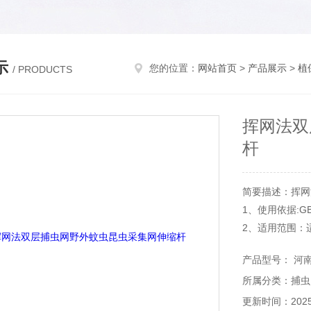
示
您的位置：
网站首页
>
产品展示
>
植
/ PRODUCTS
挥网法双
杆
简要描述：挥网
1、使用依据:GB
2、适用范围：
3、规格：10
产品型号： 河
≥25mm，网兜深
所属分类：捕虫
更新时间：2025-