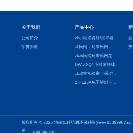
关于我们
产品中心
新
公司简介
zk小鼠灌胃针/灌胃器 各种型号 直弯 说明
新
荣誉资质
马氏网，马来氏网，诱虫网
技
zk马氏网马来氏网昆虫诱捕网
DW-ZSQ1小鼠尾静脉注射固定仪器 显像仪器
zk动物实验室 小鼠饲养笼架设备
ZK-128A兔子解剖台兔鼠解剖板镜面304不锈钢
版权所有 © 2026 河南智科弘润环保科技(www.53399962.com) 
网
sitemap.xml