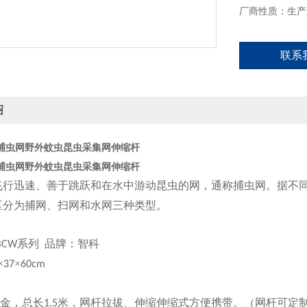
厂商性质：生产
联系
绍
捕虫网野外蚊虫昆虫采集网伸缩杆
捕虫网野外蚊虫昆虫采集网伸缩杆
飞行迅速、善于跳跃和在水中游动昆虫的网，通称捕虫网。据不
区分为捕网、扫网和水网三种类型。
系列
品牌：智科
BCW
×
×
37
60cm
金，总长
米，网杆拉拔、伸缩伸缩式方便携带。
（
网杆可定
1.5