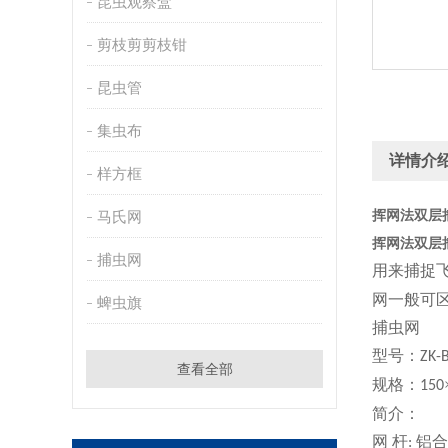
昆虫观察盒
剪枝剪剪枝钳
昆虫管
集虫布
详情介
样方框
挥网法双层
马氏网
挥网法双层
捕虫网
用来捕捉
网一般可
蜱虫旗
捕虫网
型号：
Z
K-
查看全部
规格：
150
简介：
网
杆
铝
合
: