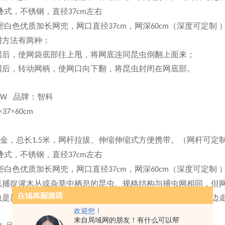
叠式，不锈钢，直径
左右
3
7
cm
密白色优质加长网兜，网口直径
，网深
（
深度可定制
37cm
60cm
用方法有两种：
网后，使网袋底部往上甩，将网底连同昆虫倒翻上面来；
网后，转动网柄，使网口向下翻，将昆虫封闭在网底部。
品牌：智科
-SW
×
×
37
60cm
金，总长
米，网杆拉拔、伸缩伸缩式方便携带。
（
网杆可定
1.5
叠式，不锈钢，直径
左右
3
7
cm
密白色优质加长网兜，网口直径
，网深
（
深度可定制
37cm
60cm
以捕捉灌木丛或杂草中栖息的昆虫。规格结构与捕虫网相同，但
虫是
昆虫
采集途中的主要采集方法，可以在大片草地和灌丛中边
欢迎您！
来自局域网的朋友！有什么可以帮