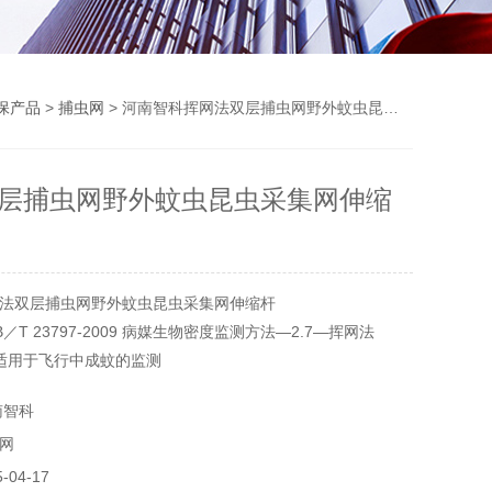
保产品
>
捕虫网
> 河南智科挥网法双层捕虫网野外蚊虫昆虫采集网伸缩杆
层捕虫网野外蚊虫昆虫采集网伸缩
法双层捕虫网野外蚊虫昆虫采集网伸缩杆
／T 23797-2009 病媒生物密度监测方法—2.7—挥网法
适用于飞行中成蚊的监测
0目绢纱，外口径：≥35cm，网兜深度：≥70cm，内层喇叭口
南智科
度：≥30cm
网
04-17