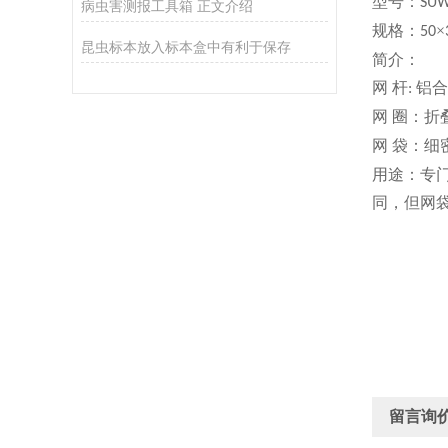
型号：
SU
病虫害测报工具箱 正文介绍
规格：
×
50
昆虫标本放入标本盒中有利于保存
简介：
网
杆
铝
合
:
网
圈：折
网
袋：细
用途：
专
同，但网
留言询