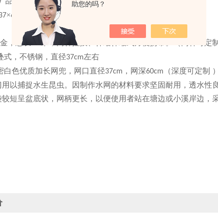
品牌：智科
W
助您的吗？
×
37
60c
m
金，总长
米，网杆拉拔、伸缩伸缩式方便携带。
（
网杆可定
1.5
叠式，不锈钢，直径
左右
3
7
cm
密白色优质加长网兜，网口直径
，网深
（
深度可定制
37cm
60cm
门用以捕捉水生
昆虫
。
因
制作水网的材料要求坚固耐用，透水性
袋较短呈盆底状，网柄
更长
，以便使用者站在塘边或小溪岸边，
价