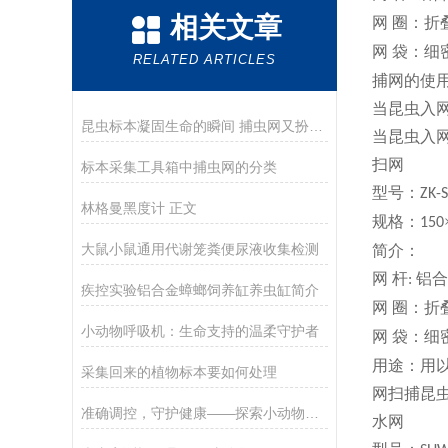
相关文章
网
圈：折
网
袋：细
RELATED ARTICLES
捕网的使
当昆虫入
昆虫标本凝固生命的瞬间 捕虫网又扮演了什么角色
当昆虫入
扫网
标本采集工具箱中捕虫网的分类
型号：
ZK
林格曼黑度计 正文
规格：
150
大鼠小鼠通用代谢笼粪便尿液收集检测
简介：
网
杆
铝
合
:
疾控实验铝合金蟑螂饲养缸养虫缸简介
网
圈：折
小动物呼吸机：生命支持的温柔守护者
网
袋：细
用途：
用
采集回来的植物标本要如何处理
网扫捕昆
准确调控，守护健康——探索小动物呼吸机的创新应用
水网