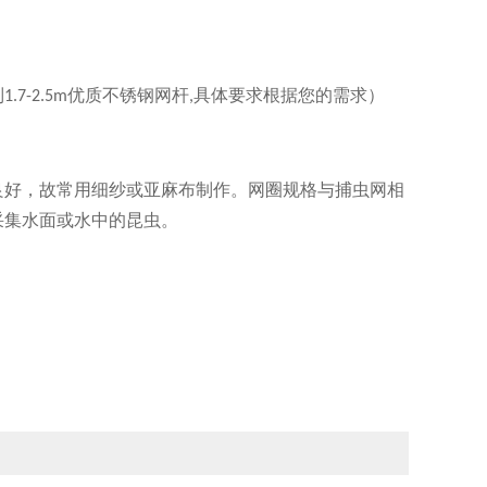
制
优质不锈钢网杆
具体要求根据您的需求
）
1.7-2.5m
,
）
良好，
故
常用细纱或亚麻布制作。网圈规格与捕虫网相
采集水面或水中的昆虫。