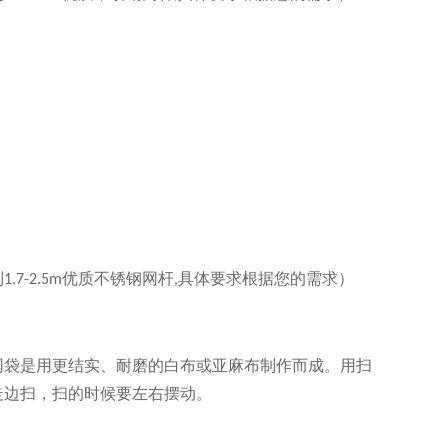
）
制
优质不锈钢网杆
具体要求根据您的需求
）
1.7-2.5m
,
）
网袋
是用更
结实、耐磨的白布或亚麻布制作
而成
。用扫
走边扫，扫的时候要左右摆动。