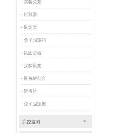
实验兔笼
斩鼠器
鼠笼架
兔子固定箱
鼠固定器
实验鼠笼
鼠兔解剖台
灌胃针
兔子固定架
疾控监测