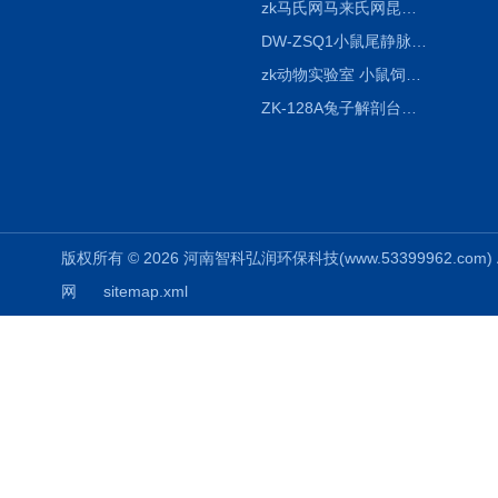
zk马氏网马来氏网昆虫诱捕网
DW-ZSQ1小鼠尾静脉注射固定仪器 显像仪器
zk动物实验室 小鼠饲养笼架设备
ZK-128A兔子解剖台兔鼠解剖板镜面304不锈钢
版权所有 © 2026 河南智科弘润环保科技(www.53399962.com) Al
网
sitemap.xml