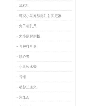
耳标钳
可视小鼠尾静脉注射固定器
兔子瞳孔尺
大小鼠解剖板
耳肿打耳器
蛙心夹
小鼠饮水壶
骨钳
动脉止血夹
兔笼架