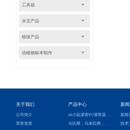
工具箱
水文产品
植保产品
动植物标本制作
关于我们
产品中心
新闻
公司简介
zk小鼠灌胃针/灌胃器 各种型号 直弯 说明
新闻
荣誉资质
马氏网，马来氏网，诱虫网
技术