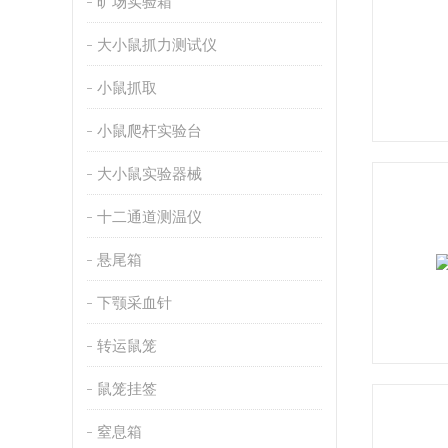
旷场实验箱
大小鼠抓力测试仪
小鼠抓取
小鼠爬杆实验台
大小鼠实验器械
十二通道测温仪
悬尾箱
下颚采血针
转运鼠笼
鼠笼挂签
窒息箱