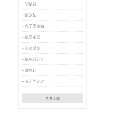
斩鼠器
鼠笼架
兔子固定箱
鼠固定器
实验鼠笼
鼠兔解剖台
灌胃针
兔子固定架
查看全部