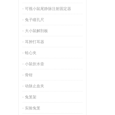
可视小鼠尾静脉注射固定器
兔子瞳孔尺
大小鼠解剖板
耳肿打耳器
蛙心夹
小鼠饮水壶
骨钳
动脉止血夹
兔笼架
实验兔笼