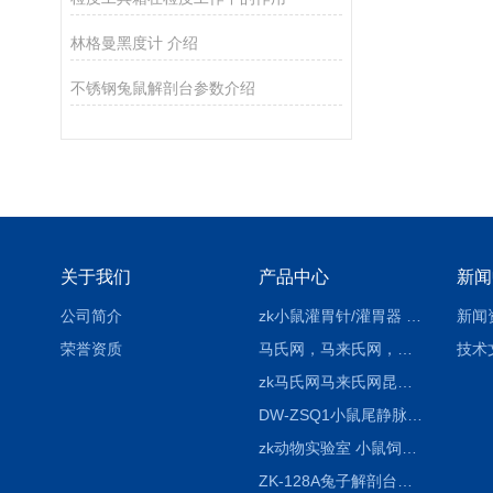
林格曼黑度计 介绍
不锈钢兔鼠解剖台参数介绍
关于我们
产品中心
新闻
公司简介
zk小鼠灌胃针/灌胃器 各种型号 直弯 说明
新闻
荣誉资质
马氏网，马来氏网，诱虫网
技术
zk马氏网马来氏网昆虫诱捕网
DW-ZSQ1小鼠尾静脉注射固定仪器 显像仪器
zk动物实验室 小鼠饲养笼架设备
ZK-128A兔子解剖台兔鼠解剖板镜面304不锈钢