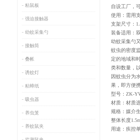
粘鼠板
自设工厂，
使用：需用
强迫接触器
支架尺寸：
1
幼蚊采集勺
装备
适用
：
幼蚊采集勺
接触筒
蚊虫的密度
叠帐
定的地域和
类和数量，
诱蚊灯
因蚊虫分为
果，
即
方便
粘蟑纸
型号：
ZK-Y
吸虫器
材质：
材质
规格：
媒介
养虫笼
整体长度
1.
养蚊鼠夹
用途：
疾控
监测鼠夹