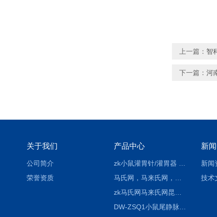
上一篇：
智
下一篇：
河
关于我们
产品中心
新闻
公司简介
zk小鼠灌胃针/灌胃器 各种型号 直弯 说明
新闻
荣誉资质
马氏网，马来氏网，诱虫网
技术
zk马氏网马来氏网昆虫诱捕网
DW-ZSQ1小鼠尾静脉注射固定仪器 显像仪器