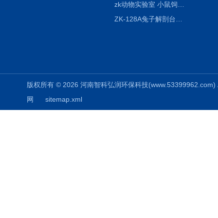
zk动物实验室 小鼠饲养笼架设备
ZK-128A兔子解剖台兔鼠解剖板镜面304不锈钢
版权所有 © 2026 河南智科弘润环保科技(www.53399962.com) Al
网
sitemap.xml