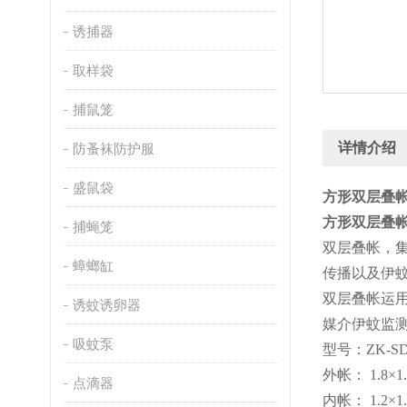
诱捕器
取样袋
捕鼠笼
详情介绍
防蚤袜防护服
盛鼠袋
方形双层叠
方形双层叠
捕蝇笼
双层叠帐，
蟑螂缸
传播以及伊
双层叠帐运
诱蚊诱卵器
媒介伊蚊监
吸蚊泵
型号：
ZK-S
外帐：
1.8×1
点滴器
内
帐
：
1.2×1