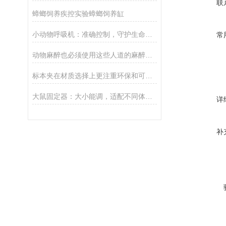
联
蟑螂饲养疾控实验蟑螂饲养缸
小动物呼吸机：准确控制，守护生命呼吸的每一刻
常
动物麻醉也必须使用这些人道的麻醉方法
标本夹在材质选择上更注重环保和可持续性发展
大鼠固定器：大小能调，适配不同体重大鼠，实验不用换设备
详
补