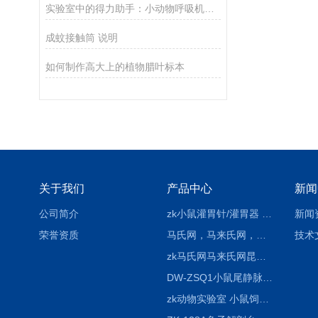
实验室中的得力助手：小动物呼吸机在科研中的应用
成蚊接触筒 说明
如何制作高大上的植物腊叶标本
关于我们
产品中心
新闻
公司简介
zk小鼠灌胃针/灌胃器 各种型号 直弯 说明
新闻
荣誉资质
马氏网，马来氏网，诱虫网
技术
zk马氏网马来氏网昆虫诱捕网
DW-ZSQ1小鼠尾静脉注射固定仪器 显像仪器
zk动物实验室 小鼠饲养笼架设备