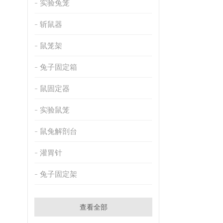
实验兔笼
斩鼠器
鼠笼架
兔子固定箱
鼠固定器
实验鼠笼
鼠兔解剖台
灌胃针
兔子固定架
查看全部