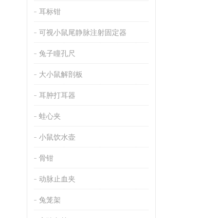
耳标钳
可视小鼠尾静脉注射固定器
兔子瞳孔尺
大小鼠解剖板
耳肿打耳器
蛙心夹
小鼠饮水壶
骨钳
动脉止血夹
兔笼架