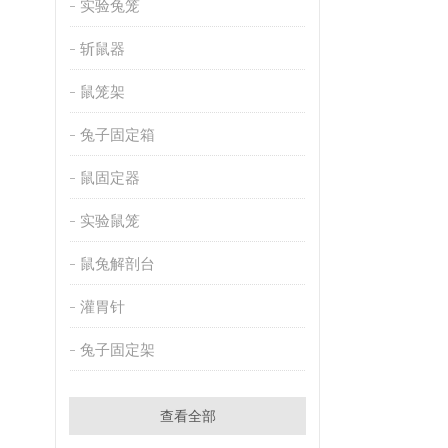
实验兔笼
斩鼠器
鼠笼架
兔子固定箱
鼠固定器
实验鼠笼
鼠兔解剖台
灌胃针
兔子固定架
查看全部