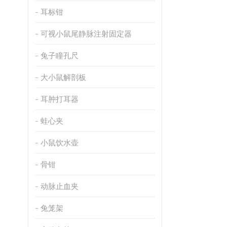
耳标钳
可视小鼠尾静脉注射固定器
兔子瞳孔尺
大小鼠解剖板
耳肿打耳器
蛙心夹
小鼠饮水壶
骨钳
动脉止血夹
兔笼架