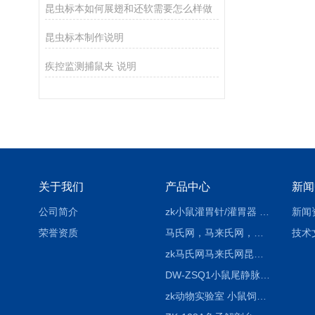
昆虫标本如何展翅和还软需要怎么样做
昆虫标本制作说明
疾控监测捕鼠夹 说明
关于我们
产品中心
新闻
公司简介
zk小鼠灌胃针/灌胃器 各种型号 直弯 说明
新闻
荣誉资质
马氏网，马来氏网，诱虫网
技术
zk马氏网马来氏网昆虫诱捕网
DW-ZSQ1小鼠尾静脉注射固定仪器 显像仪器
zk动物实验室 小鼠饲养笼架设备