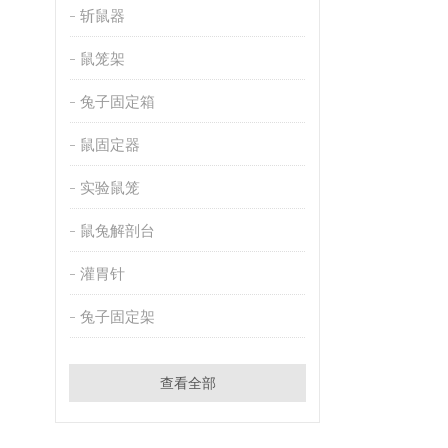
斩鼠器
鼠笼架
兔子固定箱
鼠固定器
实验鼠笼
鼠兔解剖台
灌胃针
兔子固定架
查看全部