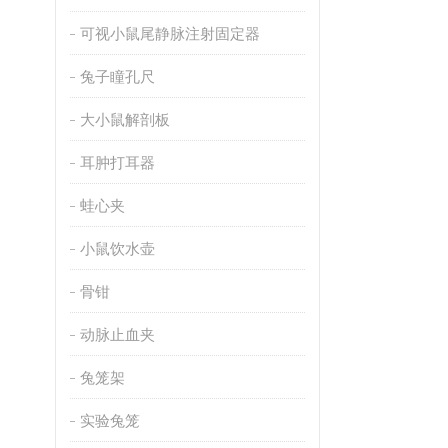
可视小鼠尾静脉注射固定器
兔子瞳孔尺
大小鼠解剖板
耳肿打耳器
蛙心夹
小鼠饮水壶
骨钳
动脉止血夹
兔笼架
实验兔笼