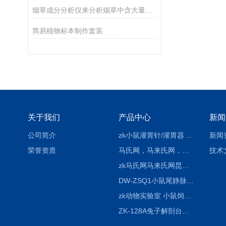
烟草成分分析仪来分析烟草中含大量有害成分的危害
简易植物标本制作套装
关于我们
产品中心
新闻
公司简介
zk小鼠灌胃针/灌胃器 各种型号 直弯 说明
新闻
荣誉资质
马氏网，马来氏网，诱虫网
技术
zk马氏网马来氏网昆虫诱捕网
DW-ZSQ1小鼠尾静脉注射固定仪器 显像仪器
zk动物实验室 小鼠饲养笼架设备
ZK-128A兔子解剖台兔鼠解剖板镜面304不锈钢