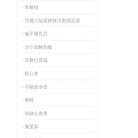
耳标钳
可视小鼠尾静脉注射固定器
兔子瞳孔尺
大小鼠解剖板
耳肿打耳器
蛙心夹
小鼠饮水壶
骨钳
动脉止血夹
兔笼架