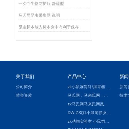
一次性生物防护服 舒适型
马氏网昆虫采集网 说明
昆虫标本放入标本盒中有利于保存
关于我们
产品中心
新闻
公司简介
zk小鼠灌胃针/灌胃器 各种型号 直弯 说明
新闻
荣誉资质
马氏网，马来氏网，诱虫网
技术
zk马氏网马来氏网昆虫诱捕网
DW-ZSQ1小鼠尾静脉注射固定仪器 显像仪器
zk动物实验室 小鼠饲养笼架设备