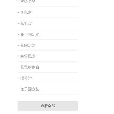
实验兔笼
斩鼠器
鼠笼架
兔子固定箱
鼠固定器
实验鼠笼
鼠兔解剖台
灌胃针
兔子固定架
查看全部