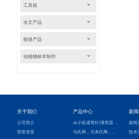
工具箱
水文产品
植保产品
动植物标本制作
关于我们
产品中心
新闻
公司简介
zk小鼠灌胃针/灌胃器 各种型号 直弯 说明
新闻
荣誉资质
马氏网，马来氏网，诱虫网
技术