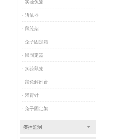
实验兔笼
斩鼠器
鼠笼架
兔子固定箱
鼠固定器
实验鼠笼
鼠兔解剖台
灌胃针
兔子固定架
疾控监测