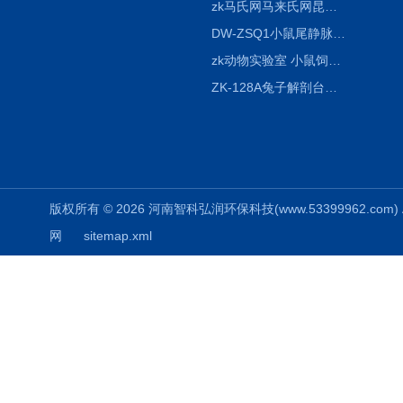
zk马氏网马来氏网昆虫诱捕网
DW-ZSQ1小鼠尾静脉注射固定仪器 显像仪器
zk动物实验室 小鼠饲养笼架设备
ZK-128A兔子解剖台兔鼠解剖板镜面304不锈钢
版权所有 © 2026 河南智科弘润环保科技(www.53399962.com) Al
网
sitemap.xml