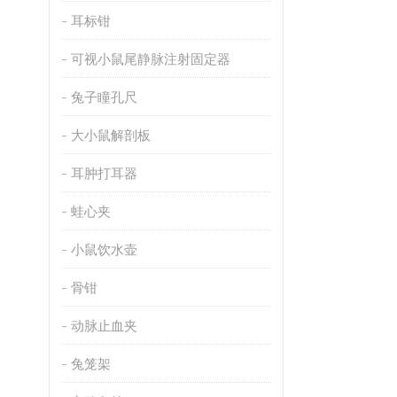
耳标钳
可视小鼠尾静脉注射固定器
兔子瞳孔尺
大小鼠解剖板
耳肿打耳器
蛙心夹
小鼠饮水壶
骨钳
动脉止血夹
兔笼架