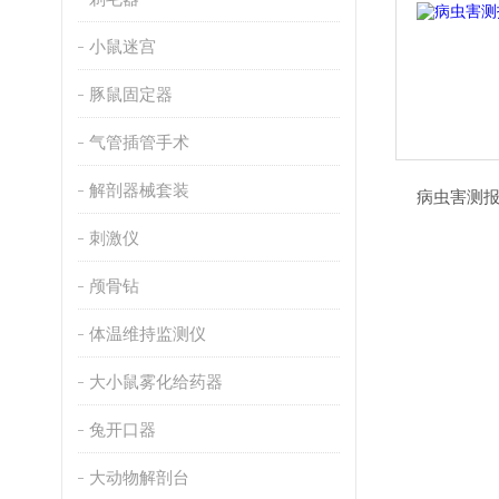
小鼠迷宫
豚鼠固定器
气管插管手术
解剖器械套装
病虫害测报
刺激仪
颅骨钻
体温维持监测仪
大小鼠雾化给药器
兔开口器
大动物解剖台