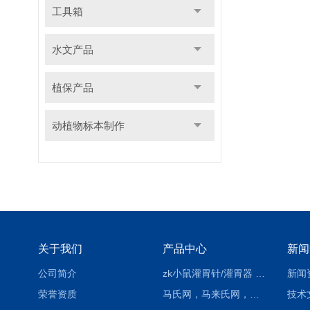
工具箱
水文产品
植保产品
动植物标本制作
关于我们
产品中心
新闻
公司简介
zk小鼠灌胃针/灌胃器 各种型号 直弯 说明
新闻
荣誉资质
马氏网，马来氏网，诱虫网
技术