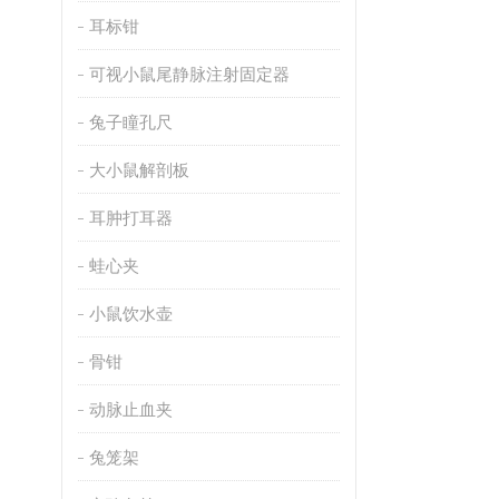
耳标钳
可视小鼠尾静脉注射固定器
兔子瞳孔尺
大小鼠解剖板
耳肿打耳器
蛙心夹
小鼠饮水壶
骨钳
动脉止血夹
兔笼架