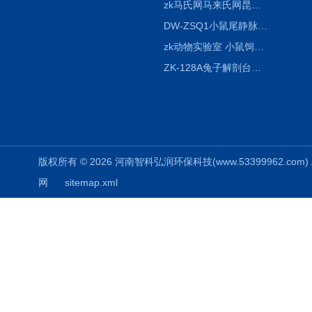
zk马氏网马来氏网昆虫诱捕网
DW-ZSQ1小鼠尾静脉注射固定仪器 显像仪器
zk动物实验室 小鼠饲养笼架设备
ZK-128A兔子解剖台兔鼠解剖板镜面304不锈钢
版权所有 © 2026 河南智科弘润环保科技(www.53399962.com) Al
网
sitemap.xml