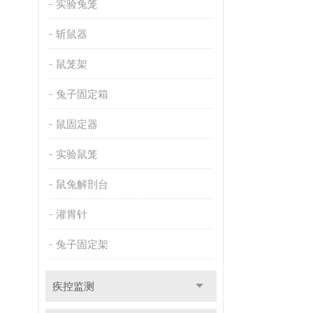
实验兔笼
斩鼠器
鼠笼架
兔子固定箱
鼠固定器
实验鼠笼
鼠兔解剖台
灌胃针
兔子固定架
疾控监测