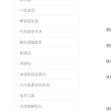
小鼠迷宫
豚鼠固定器
您
气管插管手术
解剖器械套装
您
刺激仪
联
颅骨钻
体温维持监测仪
常
大小鼠雾化给药器
兔开口器
大动物解剖台
详