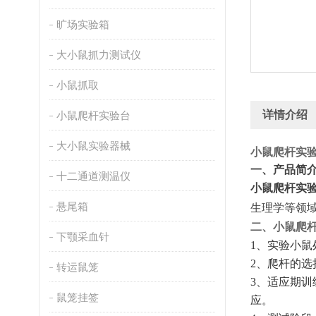
旷场实验箱
大小鼠抓力测试仪
小鼠抓取
详情介绍
小鼠爬杆实验台
大小鼠实验器械
小鼠爬杆实
一、产品简
十二通道测温仪
小鼠爬杆实
悬尾箱
生理学等领
二、小鼠爬
下颚采血针
1、
实验小鼠
2、
爬杆的选
转运鼠笼
3、
适应期训
鼠笼挂签
应。