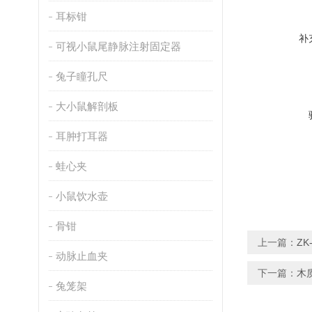
耳标钳
补
可视小鼠尾静脉注射固定器
兔子瞳孔尺
大小鼠解剖板
耳肿打耳器
蛙心夹
小鼠饮水壶
骨钳
上一篇：
ZK
动脉止血夹
下一篇：
木
兔笼架