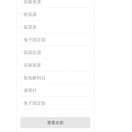
实验兔笼
斩鼠器
鼠笼架
兔子固定箱
鼠固定器
实验鼠笼
鼠兔解剖台
灌胃针
兔子固定架
查看全部