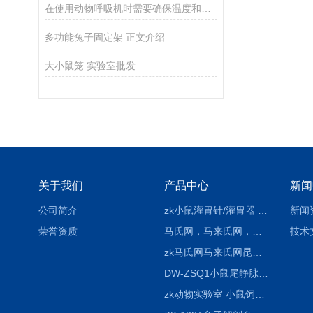
在使用动物呼吸机时需要确保温度和湿度能够保持在适宜的水平
多功能兔子固定架 正文介绍
大小鼠笼 实验室批发
关于我们
产品中心
新闻
公司简介
zk小鼠灌胃针/灌胃器 各种型号 直弯 说明
新闻
荣誉资质
马氏网，马来氏网，诱虫网
技术
zk马氏网马来氏网昆虫诱捕网
DW-ZSQ1小鼠尾静脉注射固定仪器 显像仪器
zk动物实验室 小鼠饲养笼架设备