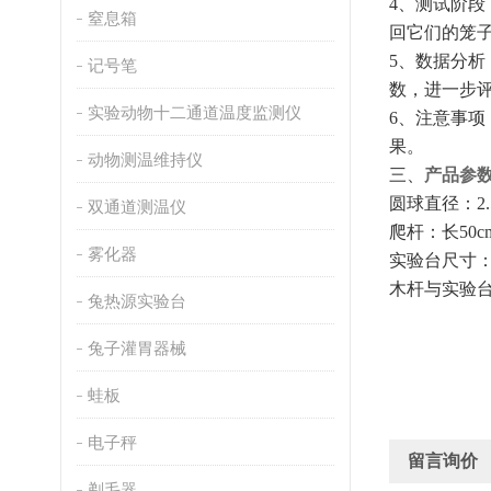
4、
测试阶段
窒息箱
回它们的笼
5、
数据分析
记号笔
数，进一步
实验动物十二通道温度监测仪
6、
注意事项
果。
动物测温维持仪
三、
产品参
圆球直径：
2
双通道测温仪
爬杆：长
50
雾化器
实验台尺寸
木杆与实验
兔热源实验台
兔子灌胃器械
蛙板
电子秤
留言询价
剃毛器