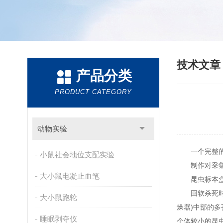
技术文
产品分类
PRODUCT CATEGORY
动物实验
一个完整的
小鼠社会地位支配实验
制作对采集的
大小鼠电凝止血笔
昆虫标本盒厂
回软杀死时间
大小鼠跑轮
燥器)中部的
睡眠剥夺仪
个体较小的昆