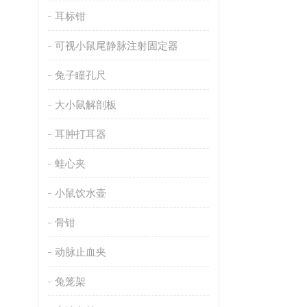
耳标钳
可视小鼠尾静脉注射固定器
兔子瞳孔尺
大小鼠解剖板
耳肿打耳器
蛙心夹
小鼠饮水壶
骨钳
动脉止血夹
兔笼架