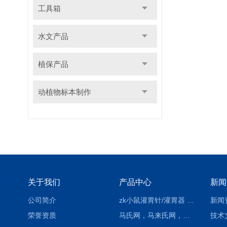
工具箱
水文产品
植保产品
动植物标本制作
关于我们
产品中心
新闻
公司简介
zk小鼠灌胃针/灌胃器 各种型号 直弯 说明
新闻
荣誉资质
马氏网，马来氏网，诱虫网
技术