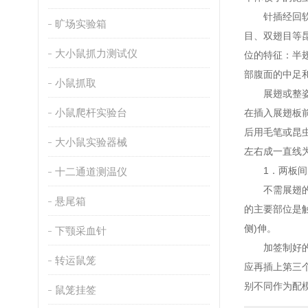
针插经回软的
旷场实验箱
目、双翅目等
大小鼠抓力测试仪
位的特征：半
部腹面的中足
小鼠抓取
展翅或整姿为
小鼠爬杆实验台
在插入展翅板
后用毛笔或昆
大小鼠实验器械
左右成一直线
1．两板间的
十二通道测温仪
不需展翅的标
悬尾箱
的主要部位是
侧)伸。
下颚采血针
加签制好的标
转运鼠笼
应再插上第三
别不同作为配
鼠笼挂签