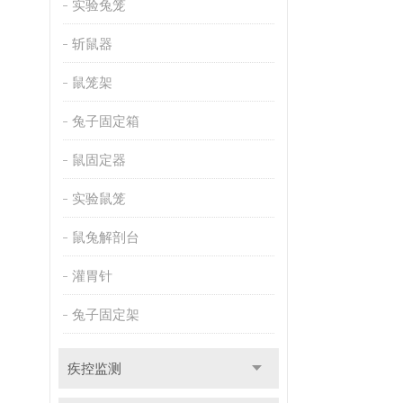
实验兔笼
斩鼠器
鼠笼架
兔子固定箱
鼠固定器
实验鼠笼
鼠兔解剖台
灌胃针
兔子固定架
疾控监测