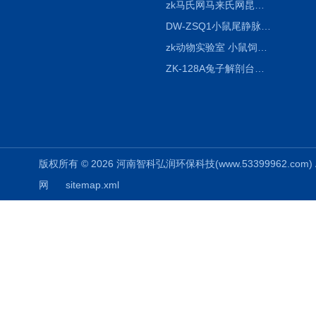
zk马氏网马来氏网昆虫诱捕网
DW-ZSQ1小鼠尾静脉注射固定仪器 显像仪器
zk动物实验室 小鼠饲养笼架设备
ZK-128A兔子解剖台兔鼠解剖板镜面304不锈钢
版权所有 © 2026 河南智科弘润环保科技(www.53399962.com) Al
网
sitemap.xml