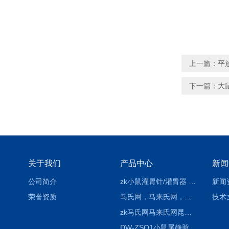
上一篇：
平
下一篇：
大
关于我们
产品中心
新闻
公司简介
zk小鼠灌胃针/灌胃器 各种型号 直弯 说明
新闻
荣誉资质
马氏网，马来氏网，诱虫网
技术
zk马氏网马来氏网昆虫诱捕网
DW-ZSQ1小鼠尾静脉注射固定仪器 显像仪器