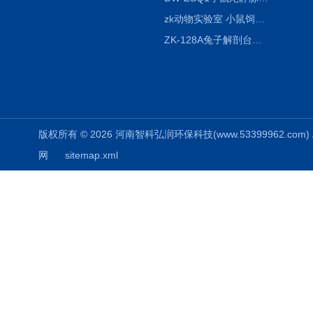
zk动物实验室 小鼠饲养笼架设备
ZK-128A兔子解剖台兔鼠解剖板镜面304不锈钢
版权所有 © 2026 河南智科弘润环保科技(www.53399962.com) Al
网
sitemap.xml