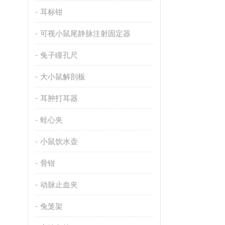
耳标钳
可视小鼠尾静脉注射固定器
兔子瞳孔尺
大小鼠解剖板
耳肿打耳器
蛙心夹
小鼠饮水壶
骨钳
动脉止血夹
兔笼架