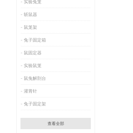
实验兔笼
斩鼠器
鼠笼架
兔子固定箱
鼠固定器
实验鼠笼
鼠兔解剖台
灌胃针
兔子固定架
查看全部