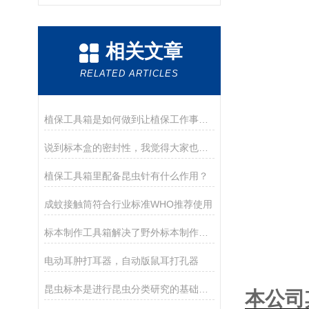
相关文章
RELATED ARTICLES
植保工具箱是如何做到让植保工作事半功倍的
说到标本盒的密封性，我觉得大家也不要太过在意
植保工具箱里配备昆虫针有什么作用？
成蚊接触筒符合行业标准WHO推荐使用
标本制作工具箱解决了野外标本制作的燃眉之急
电动耳肿打耳器，自动版鼠耳打孔器
昆虫标本是进行昆虫分类研究的基础材料
本公司