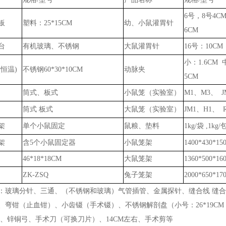
6号，8号4CM
板
塑料：
25*15CM
幼、小鼠灌胃针
6CM
台
有机玻璃、不锈钢
大鼠灌胃针
16号：10CM
小：
1.6CM 
(恒温)
不锈钢
60*30*10CM
动脉夹
5CM
筒式、板式
小鼠笼（实验室）
M1、M3、 J
筒式
板式
大鼠笼（实验室）
JM1、H1、 
架
单个小鼠固定
鼠粮、垫料
1kg/袋
,
1k
g
/
架
含
5个小鼠固定器
小鼠笼架
1400*430*1
46*18*18CM
大鼠笼架
1360*500*1
ZK-ZSQ
兔子笼架
2000*650*1
：玻璃分针、三通、（不锈钢和玻璃）气管插管、金属探针、缝合线
缝合
、弯钳（止血钳）、小齿镊（手术镊）、不锈钢解剖盘（小号：
26*19CM
M）、锌铜弓、手术刀（可换刀片）、14CM左右、手术剪等