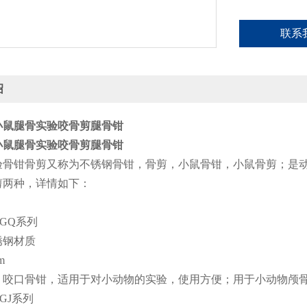
联系
绍
小鼠腿骨实验咬骨剪腿骨钳
小鼠腿骨实验咬骨剪腿骨钳
验骨钳
骨剪
又称为不锈钢骨钳，骨剪
，小鼠骨钳，小鼠骨剪
；是
剪两种，详情如下：
-GQ系列
锈钢材质
m
：
咬口骨钳，适用于对小动物的实验，使用方便
；
用于小动物颅
-GJ系列