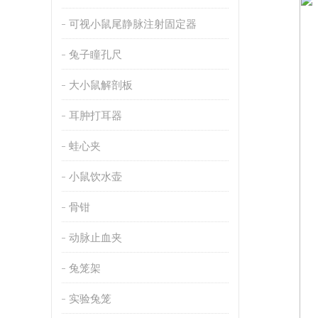
可视小鼠尾静脉注射固定器
兔子瞳孔尺
大小鼠解剖板
耳肿打耳器
蛙心夹
小鼠饮水壶
骨钳
动脉止血夹
兔笼架
实验兔笼