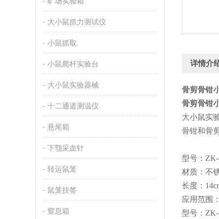
旷场实验箱
大小鼠抓力测试仪
小鼠抓取
详情介
小鼠爬杆实验台
大小鼠实验器械
骨剪骨钳
骨剪骨钳
十二通道测温仪
大小鼠实
悬尾箱
骨钳和骨
下颚采血针
型号：
ZK
转运鼠笼
材质：不
长度：
1
4
c
鼠笼挂签
应用范围
窒息箱
型号：
ZK