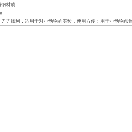
锈钢材质
m
：
刀刃锋利，适用于对小动物的实验，使用方便
；
用于小动物颅