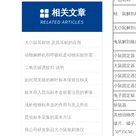
相关文章
蛙、鼠解剖
RELATED ARTICLES
大小鼠解剖
兔鼠
解剖板
大小鼠耳标钳 及其耳标的应用
动物麻醉机和呼吸机是动物实验所需的基础设备
小鼠固定器
大鼠固定器
二氧化碳诱蚊灯 说明
小鼠固定器
如何用美丽的树叶标本保留住秋天
小鼠固定器
标本存入昆虫标本盒前要注意的事项有哪些
兔子固定箱
浅析植物标本盒的作用与意义所在
斩鼠器
其他动物类
昆虫标本采集的基本方法
玻片、镊子
我公司研发新品大小鼠电刺激仪
50*35C