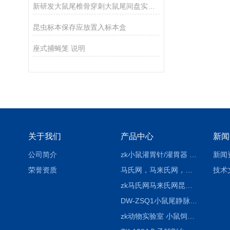
新研发大鼠尾椎骨穿刺大鼠尾间盘实验造模固定器
昆虫标本保存应放置入标本盒
座式捕蝇笼 说明
关于我们
产品中心
新闻
公司简介
zk小鼠灌胃针/灌胃器 各种型号 直弯 说明
新闻
荣誉资质
马氏网，马来氏网，诱虫网
技术
zk马氏网马来氏网昆虫诱捕网
DW-ZSQ1小鼠尾静脉注射固定仪器 显像仪器
zk动物实验室 小鼠饲养笼架设备