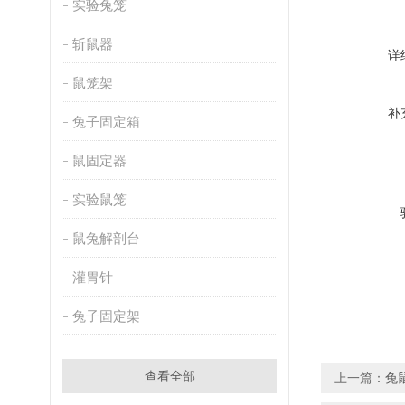
实验兔笼
斩鼠器
详
鼠笼架
补
兔子固定箱
鼠固定器
实验鼠笼
鼠兔解剖台
灌胃针
兔子固定架
查看全部
上一篇：
兔