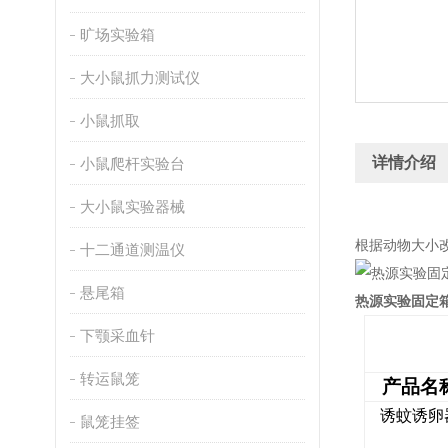
旷场实验箱
大小鼠抓力测试仪
小鼠抓取
详情介绍
小鼠爬杆实验台
大小鼠实验器械
根据动物大小
十二通道测温仪
悬尾箱
热源实验固定
下颚采血针
转运鼠笼
产品名
诱蚊诱卵
鼠笼挂签