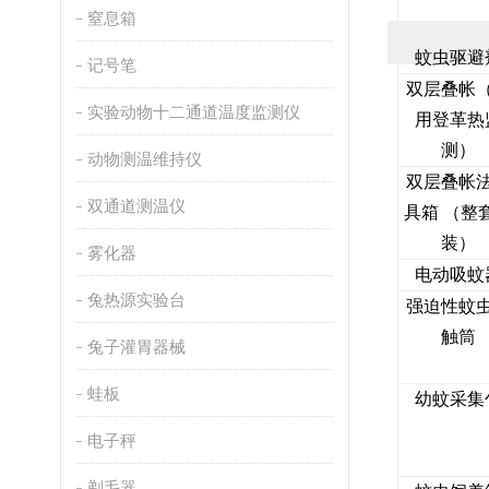
窒息箱
蚊虫驱避
记号笔
双层叠帐
实验动物十二通道温度监测仪
用登革热
测）
动物测温维持仪
双层叠帐
双通道测温仪
具箱 （整
装）
雾化器
电动吸蚊
兔热源实验台
强迫性蚊
触筒
兔子灌胃器械
蛙板
幼蚊采集
电子秤
剃毛器