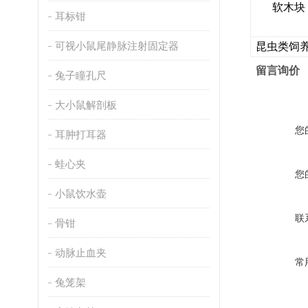
软木块
耳标钳
可视小鼠尾静脉注射固定器
昆虫类饲
留言询价
兔子瞳孔尺
大小鼠解剖板
您
耳肿打耳器
蛙心夹
您
小鼠饮水壶
联
骨钳
动脉止血夹
常
兔笼架