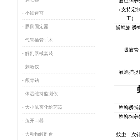
蚊虫饲养
（支持定
小鼠迷宫
工）
豚鼠固定器
捕蝇笼 诱
气管插管手术
吸蚊管
解剖器械套装
刺激仪
蚊蝇捕捉
颅骨钻
体温维持监测仪
大小鼠雾化给药器
蟑螂诱捕
蟑螂饲养
兔开口器
大动物解剖台
蚊虫二次