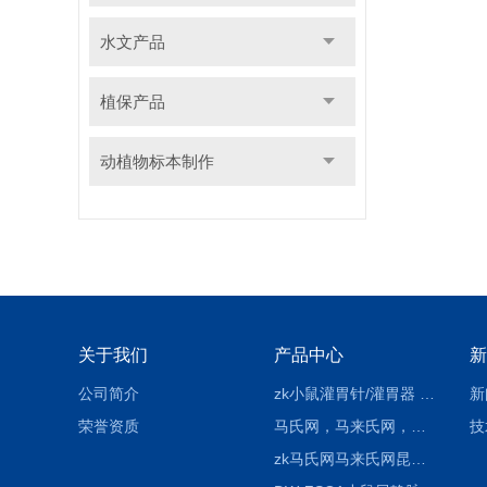
水文产品
植保产品
动植物标本制作
关于我们
产品中心
新
公司简介
zk小鼠灌胃针/灌胃器 各种型号 直弯 说明
新
荣誉资质
马氏网，马来氏网，诱虫网
技
zk马氏网马来氏网昆虫诱捕网