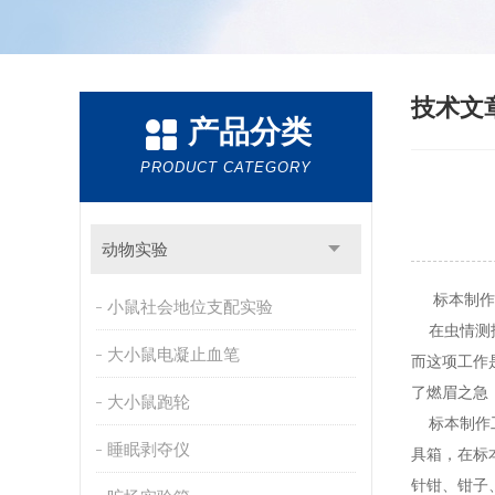
技术文
产品分类
PRODUCT CATEGORY
动物实验
标本制作工
小鼠社会地位支配实验
在虫情测报
大小鼠电凝止血笔
而这项工作
了燃眉之急
大小鼠跑轮
标本制作工
睡眠剥夺仪
具箱，在标
针钳、钳子