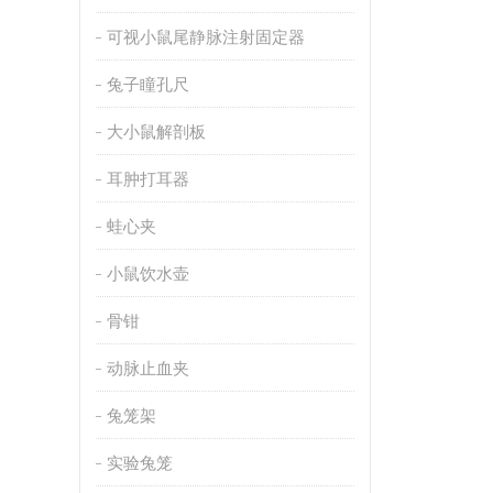
可视小鼠尾静脉注射固定器
兔子瞳孔尺
大小鼠解剖板
耳肿打耳器
蛙心夹
小鼠饮水壶
骨钳
动脉止血夹
兔笼架
实验兔笼