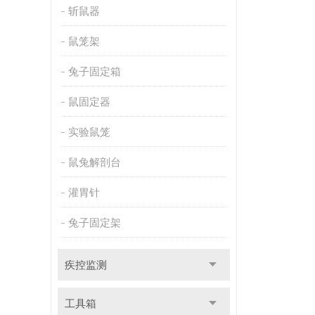
斩鼠器
鼠笼架
兔子固定箱
鼠固定器
实验鼠笼
鼠兔解剖台
灌胃针
兔子固定架
疾控监测
工具箱