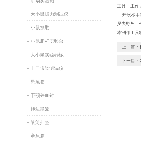
旷场实验箱
工具，工作
大小鼠抓力测试仪
开展标本制
员去野外工
小鼠抓取
本制作工具
小鼠爬杆实验台
上一篇：
大小鼠实验器械
下一篇：
十二通道测温仪
悬尾箱
下颚采血针
转运鼠笼
鼠笼挂签
窒息箱