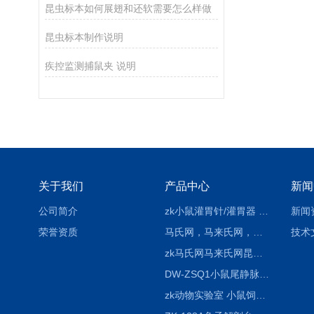
昆虫标本如何展翅和还软需要怎么样做
昆虫标本制作说明
疾控监测捕鼠夹 说明
关于我们
产品中心
新闻
公司简介
zk小鼠灌胃针/灌胃器 各种型号 直弯 说明
新闻
荣誉资质
马氏网，马来氏网，诱虫网
技术
zk马氏网马来氏网昆虫诱捕网
DW-ZSQ1小鼠尾静脉注射固定仪器 显像仪器
zk动物实验室 小鼠饲养笼架设备