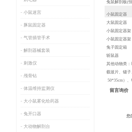
兔鼠
解剖板(恒
小鼠迷宫
小鼠固定器
大鼠固定器
豚鼠固定器
小鼠固定器架
气管插管手术
小鼠固定器架
兔子固定箱
解剖器械套装
斩鼠器
刺激仪
其他动物类：
载玻片、镊子、
颅骨钻
50*35cm
体温维持监测仪
留言询价
大小鼠雾化给药器
兔开口器
您
大动物解剖台