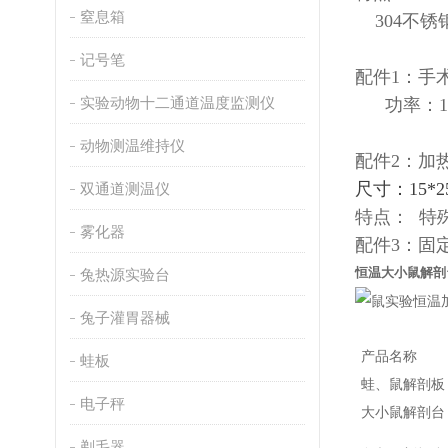
窒息箱
304不锈
记号笔
配件1：手
实验动物十二通道温度监测仪
功率：
动物测温维持仪
配件2：加
尺寸：15*2
双通道测温仪
特点：
特
雾化器
配件3：固
恒温大小鼠解剖
兔热源实验台
兔子灌胃器械
产品名称
蛙板
蛙、鼠解剖板
电子秤
大小鼠解剖台
剃毛器