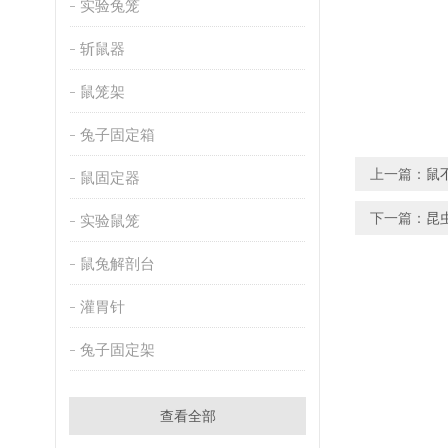
实验兔笼
斩鼠器
鼠笼架
兔子固定箱
上一篇：
鼠
鼠固定器
下一篇：
昆
实验鼠笼
鼠兔解剖台
灌胃针
兔子固定架
查看全部