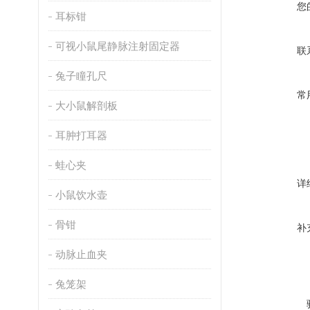
您
耳标钳
可视小鼠尾静脉注射固定器
联
兔子瞳孔尺
常
大小鼠解剖板
耳肿打耳器
蛙心夹
详
小鼠饮水壶
骨钳
补
动脉止血夹
兔笼架