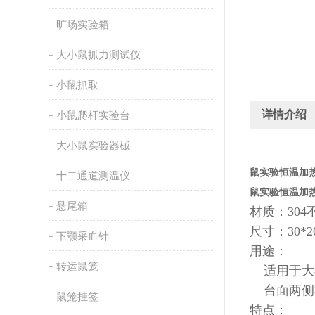
旷场实验箱
大小鼠抓力测试仪
小鼠抓取
详情介绍
小鼠爬杆实验台
大小鼠实验器械
鼠实验恒温加
十二通道测温仪
鼠实验恒温加
悬尾箱
材质：30
尺寸：30*2
下颚采血针
用途：
转运鼠笼
适用于大
台面两侧
鼠笼挂签
特点：