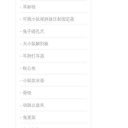
耳标钳
可视小鼠尾静脉注射固定器
兔子瞳孔尺
大小鼠解剖板
耳肿打耳器
蛙心夹
小鼠饮水壶
骨钳
动脉止血夹
兔笼架