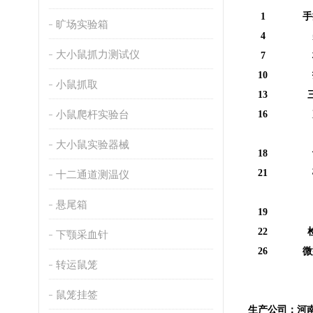
1
手
旷场实验箱
4
大小鼠抓力测试仪
7
10
小鼠抓取
13
小鼠爬杆实验台
16
大小鼠实验器械
18
21
十二通道测温仪
悬尾箱
19
22
下颚采血针
26
微
转运鼠笼
鼠笼挂签
生产公司：河