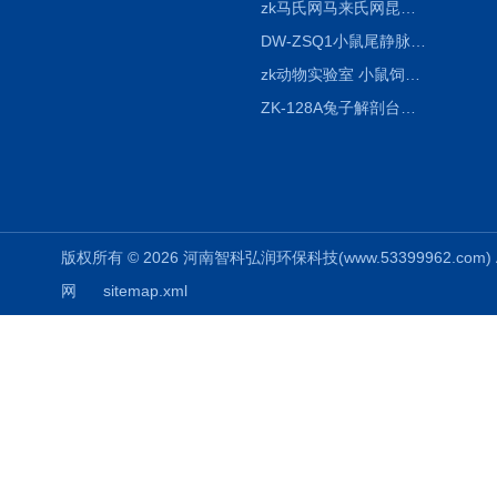
zk马氏网马来氏网昆虫诱捕网
DW-ZSQ1小鼠尾静脉注射固定仪器 显像仪器
zk动物实验室 小鼠饲养笼架设备
ZK-128A兔子解剖台兔鼠解剖板镜面304不锈钢
版权所有 © 2026 河南智科弘润环保科技(www.53399962.com) Al
网
sitemap.xml