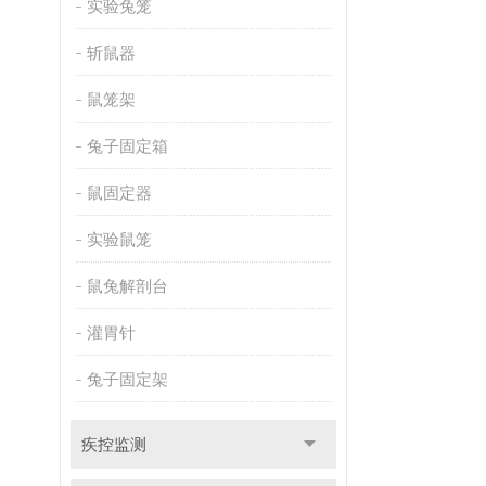
实验兔笼
斩鼠器
鼠笼架
兔子固定箱
鼠固定器
实验鼠笼
鼠兔解剖台
灌胃针
兔子固定架
疾控监测