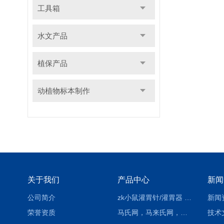
工具箱
水文产品
植保产品
动植物标本制作
关于我们
产品中心
新闻
公司简介
zk小鼠灌胃针/灌胃器 各种型号 直弯 说明
新闻
荣誉资质
马氏网，马来氏网，诱虫网
技术