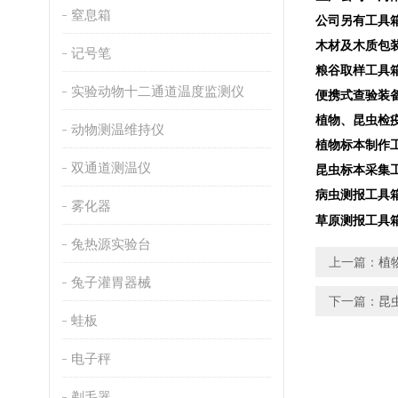
窒息箱
公司另有工具
木材及木质包装取
记号笔
粮谷取样工具箱（Z
实验动物十二通道温度监测仪
便携式查验装备箱（
植物、昆虫检疫工
动物测温维持仪
植物标本制作工具
双通道测温仪
昆虫标本采集工具
病虫测报工具箱
雾化器
草原测报工具箱
兔热源实验台
上一篇：
植
兔子灌胃器械
下一篇：
昆
蛙板
电子秤
剃毛器