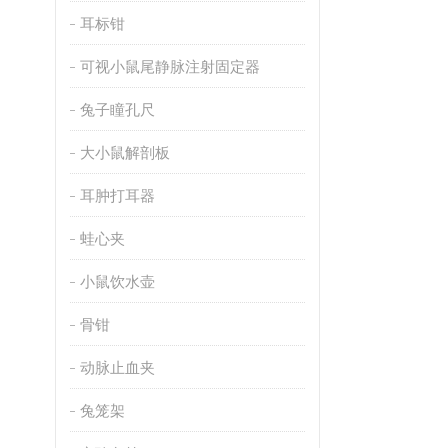
耳标钳
可视小鼠尾静脉注射固定器
兔子瞳孔尺
大小鼠解剖板
耳肿打耳器
蛙心夹
小鼠饮水壶
骨钳
动脉止血夹
兔笼架