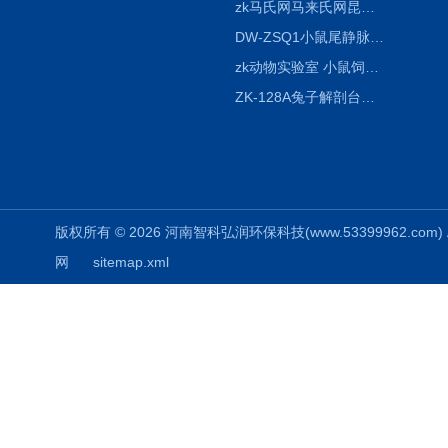
zk马氏网马来氏网昆虫诱捕网
DW-ZSQ1小鼠尾静脉注射固定仪器 显像仪器
zk动物实验室 小鼠饲养笼架设备
ZK-128A兔子解剖台兔鼠解剖板镜面304不锈钢
版权所有 © 2026 河南智科弘润环保科技(www.53399962.com) Al
网
sitemap.xml