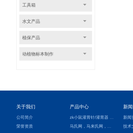
工具箱
水文产品
植保产品
动植物标本制作
关于我们
产品中心
新闻
公司简介
zk小鼠灌胃针/灌胃器 各种型号 直弯 说明
新闻
荣誉资质
马氏网，马来氏网，诱虫网
技术