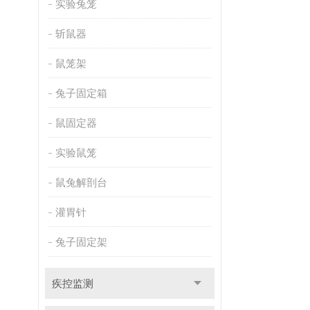
实验兔笼
斩鼠器
鼠笼架
兔子固定箱
鼠固定器
实验鼠笼
鼠兔解剖台
灌胃针
兔子固定架
疾控监测