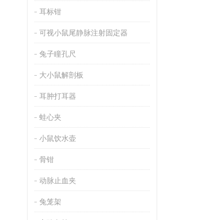
耳标钳
可视小鼠尾静脉注射固定器
兔子瞳孔尺
大小鼠解剖板
耳肿打耳器
蛙心夹
小鼠饮水壶
骨钳
动脉止血夹
兔笼架