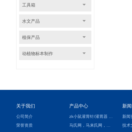
工具箱
水文产品
植保产品
动植物标本制作
关于我们
产品中心
新闻
公司简介
zk小鼠灌胃针/灌胃器 各种型号 直弯 说明
新闻
荣誉资质
马氏网，马来氏网，诱虫网
技术