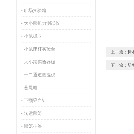
旷场实验箱
大小鼠抓力测试仪
小鼠抓取
小鼠爬杆实验台
上一篇：
标
大小鼠实验器械
下一篇：
新
十二通道测温仪
悬尾箱
下颚采血针
转运鼠笼
鼠笼挂签