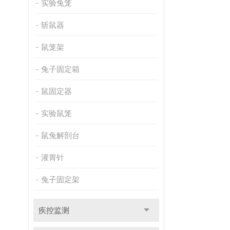
实验兔笼
斩鼠器
鼠笼架
兔子固定箱
鼠固定器
实验鼠笼
鼠兔解剖台
灌胃针
兔子固定架
疾控监测