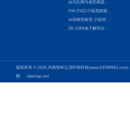
zk马氏网马来氏网昆虫诱捕网
DW-ZSQ1小鼠尾静脉注射固定仪器 显像仪器
zk动物实验室 小鼠饲养笼架设备
ZK-128A兔子解剖台兔鼠解剖板镜面304不锈钢
版权所有 © 2026 河南智科弘润环保科技(www.53399962.com) Al
网
sitemap.xml