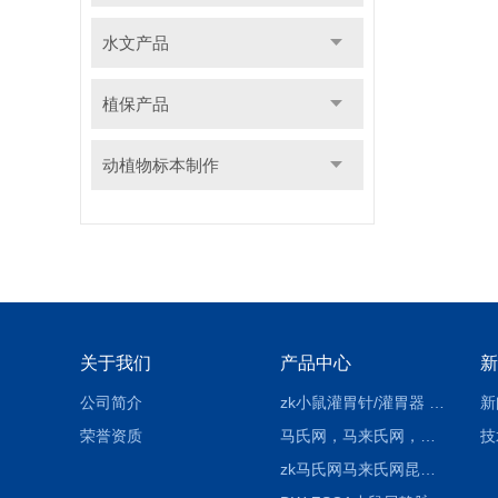
水文产品
植保产品
动植物标本制作
关于我们
产品中心
新
公司简介
zk小鼠灌胃针/灌胃器 各种型号 直弯 说明
新
荣誉资质
马氏网，马来氏网，诱虫网
技
zk马氏网马来氏网昆虫诱捕网