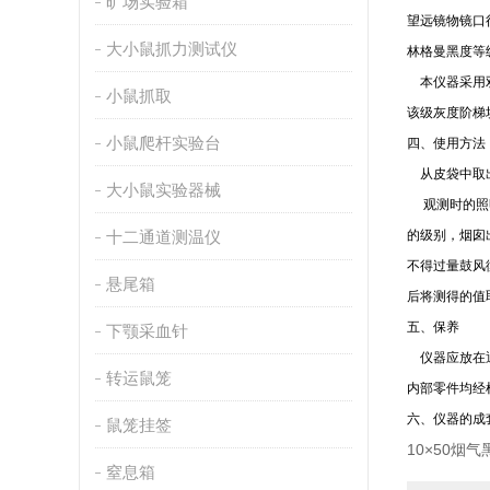
旷场实验箱
望远镜物镜口径
大小鼠抓力测试仪
林格曼黑度等
本仪器采用双
小鼠抓取
该级灰度阶梯
小鼠爬杆实验台
四、使用方法
从皮袋中取出
大小鼠实验器械
观测时的照明
十二通道测温仪
的级别，烟囱
不得过量鼓风
悬尾箱
后将测得的值
五、保养
下颚采血针
仪器应放在通
转运鼠笼
内部零件均经
六、仪器的成
鼠笼挂签
10×50烟
窒息箱