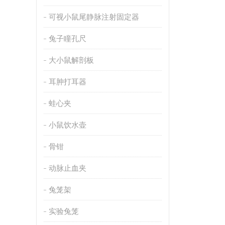
可视小鼠尾静脉注射固定器
兔子瞳孔尺
大小鼠解剖板
耳肿打耳器
蛙心夹
小鼠饮水壶
骨钳
动脉止血夹
兔笼架
实验兔笼