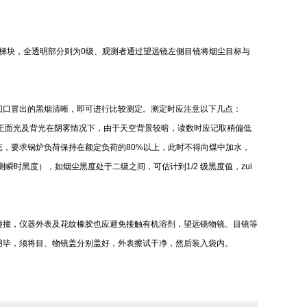
梯块，全透明部分则为0级、观测者通过望远镜左侧目镜将烟尘目标与
口冒出的黑烟清晰，即可进行比较测定。测定时应注意以下几点：
正面光及背光在阴雾情况下，由于天空背景较暗，读数时应记取稍偏低
，要求锅炉负荷保持在额定负荷的80%以上，此时不得向煤中加水，
瞬时黑度），如烟尘黑度处于二级之间，可估计到1/2 级黑度值，zui
撞，仪器外表及花纹橡胶也应避免接触有机溶剂，望远镜物镜、目镜等
用毕，须将目、物镜盖分别盖好，外表擦试干净，然后装入袋内。