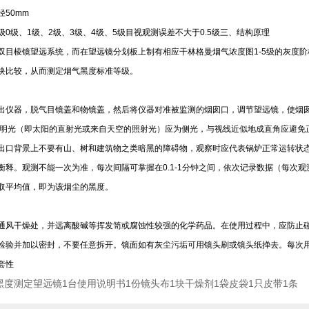
50mm
级0级、1级、2级、3级、4级、5级目视观测误差不大于0.5级三、结构原理
目棱镜望远系统，而在望远镜分划板上制有相应干林格曼烟气浓度图1-5级的灰度阶
块比较，从而测定烟气黑度标准等级。
仪器，脱气目镜盖和物镜盖，然后将仪器对准被监测的烟囱口，调节望远镜，使烟囱
光（即太阳的直射光或来自天空的照射光）应为侧光，与视线近似地成直角应避免
出口背景上不要有山、树和建筑物之类暗黑的障碍物，观察时应代表锅炉正常运转状态
衡释。观测不能一次为准，每次间隔可掌握在0.1-1分钟之间，依次记录数据（每次观测
取平均值，即为该烟尘的黑度。
风干燥处，并远离酸碱等挥发笥或腐蚀性较强的化学药品。在使用过程中，应防止碰
检验并加以密封，不要任意拆开。镜面如有灰尘污垢可用镜头刷或镜头纸掸去。每次
套性
气黑度测定望远镜1台使用说明书1份镜头布1块干燥剂1袋皮袋1只皮带1条