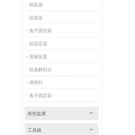
斩鼠器
鼠笼架
兔子固定箱
鼠固定器
实验鼠笼
鼠兔解剖台
灌胃针
兔子固定架
疾控监测
工具箱