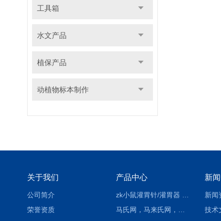
工具箱
水文产品
植保产品
动植物标本制作
关于我们
产品中心
新闻
公司简介
zk小鼠灌胃针/灌胃器 各种型号 直弯 说明
新闻
荣誉资质
马氏网，马来氏网，诱虫网
技术