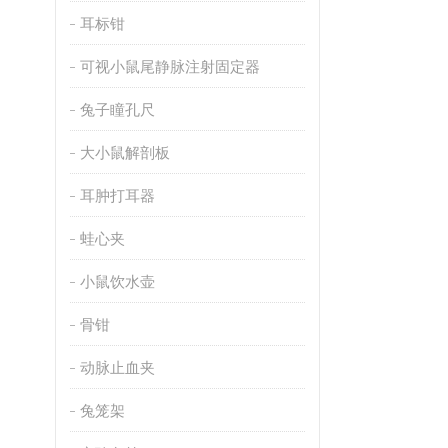
耳标钳
可视小鼠尾静脉注射固定器
兔子瞳孔尺
大小鼠解剖板
耳肿打耳器
蛙心夹
小鼠饮水壶
骨钳
动脉止血夹
兔笼架