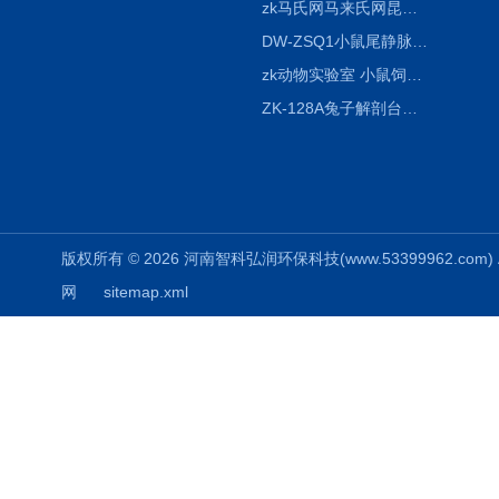
zk马氏网马来氏网昆虫诱捕网
DW-ZSQ1小鼠尾静脉注射固定仪器 显像仪器
zk动物实验室 小鼠饲养笼架设备
ZK-128A兔子解剖台兔鼠解剖板镜面304不锈钢
版权所有 © 2026 河南智科弘润环保科技(www.53399962.com) Al
网
sitemap.xml