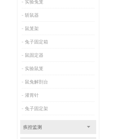
实验兔笼
斩鼠器
鼠笼架
兔子固定箱
鼠固定器
实验鼠笼
鼠兔解剖台
灌胃针
兔子固定架
疾控监测