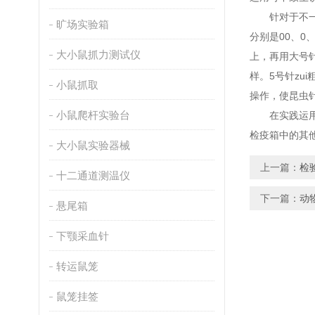
针对于不一样
旷场实验箱
分别是00、0
大小鼠抓力测试仪
上，再用大号针
样。5号针z
小鼠抓取
操作，使昆虫针
小鼠爬杆实验台
在实践运用昆
检疫箱中的其
大小鼠实验器械
上一篇：
检
十二通道测温仪
下一篇：
动
悬尾箱
下颚采血针
转运鼠笼
鼠笼挂签