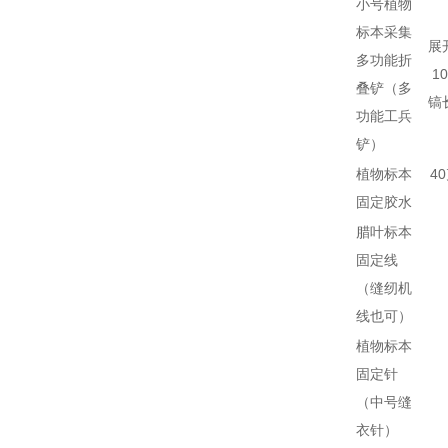
小号植物
标本采集
展
多功能折
1
叠铲（多
镐
功能工兵
铲）
植物标本
4
固定胶水
腊叶标本
固定线
（缝纫机
线也可）
植物标本
固定针
（中号缝
衣针）