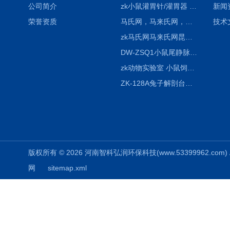
公司简介
zk小鼠灌胃针/灌胃器 各种型号 直弯 说明
新闻
荣誉资质
马氏网，马来氏网，诱虫网
技术
zk马氏网马来氏网昆虫诱捕网
DW-ZSQ1小鼠尾静脉注射固定仪器 显像仪器
zk动物实验室 小鼠饲养笼架设备
ZK-128A兔子解剖台兔鼠解剖板镜面304不锈钢
版权所有 © 2026 河南智科弘润环保科技(www.53399962.com) Al
网
sitemap.xml