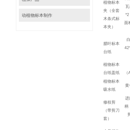
植物标本
瓦
夹（全套
*
动植物标本制作
木条式标
面积
本夹）
白
腊叶标本
42
台纸
植物标本
台纸盖纸
（
植物标本
黄
吸水纸
进
修枝剪
柄
（带剪刀
套）