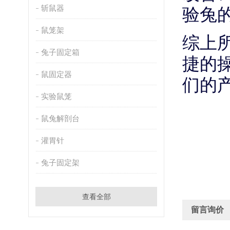
验兔
斩鼠器
鼠笼架
综上
兔子固定箱
捷的
鼠固定器
们的
实验鼠笼
鼠兔解剖台
灌胃针
兔子固定架
查看全部
留言询价