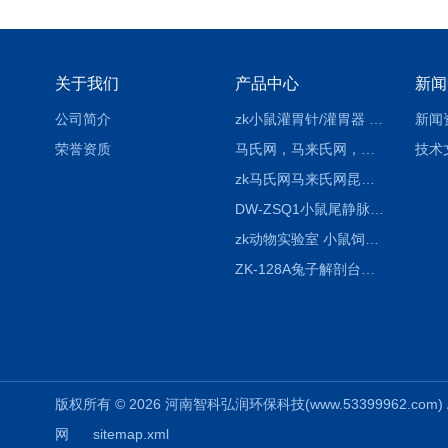
关于我们
产品中心
新闻
公司简介
zk小鼠灌胃针/灌胃器 各种型号 直弯 说明
新闻
荣誉资质
马氏网，马来氏网，诱虫网
技术
zk马氏网马来氏网昆虫诱捕网
DW-ZSQ1小鼠尾静脉注射固定仪器 显像仪器
zk动物实验室 小鼠饲养笼架设备
ZK-128A兔子解剖台兔鼠解剖板镜面304不锈钢
版权所有 © 2026 河南智科弘润环保科技(www.53399962.com) Al
网
sitemap.xml