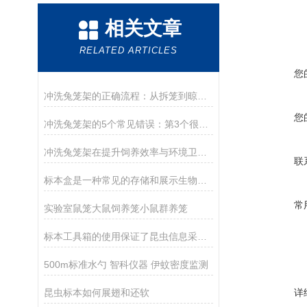
相关文章
RELATED ARTICLES
您
冲洗兔笼架的正确流程：从拆笼到晾干，一步都不能省
您
冲洗兔笼架的5个常见错误：第3个很多养殖户天天在犯
冲洗兔笼架在提升饲养效率与环境卫生中的应用
联
标本盒是一种常见的存储和展示生物样本的容器
常
实验室鼠笼大鼠饲养笼小鼠群养笼
标本工具箱的使用保证了昆虫信息采集的时效性
500m标准水勺 智科仪器 伊蚊密度监测
昆虫标本如何展翅和还软
详