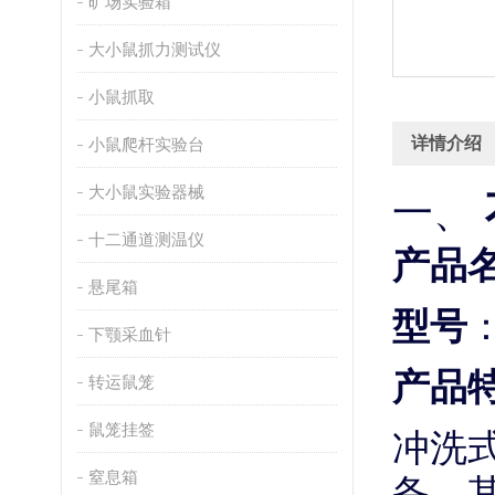
旷场实验箱
大小鼠抓力测试仪
小鼠抓取
详情介绍
小鼠爬杆实验台
大小鼠实验器械
一、
十二通道测温仪
产品
悬尾箱
型号
下颚采血针
产品
转运鼠笼
鼠笼挂签
冲洗
备。
窒息箱