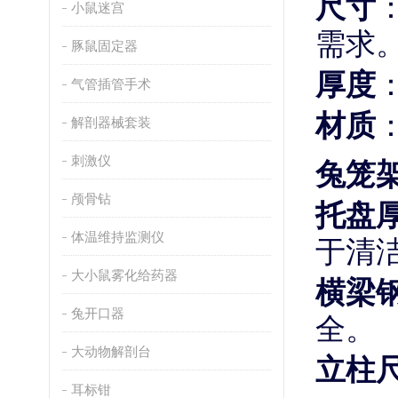
尺寸
小鼠迷宫
需求
豚鼠固定器
厚度
气管插管手术
材质
解剖器械套装
刺激仪
兔笼
颅骨钻
托盘
体温维持监测仪
于清
大小鼠雾化给药器
横梁
兔开口器
全。
大动物解剖台
立柱
耳标钳