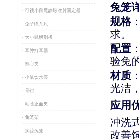
兔笼
可视小鼠尾静脉注射固定器
规格
兔子瞳孔尺
求。
大小鼠解剖板
配置
耳肿打耳器
验兔
蛙心夹
材质
小鼠饮水壶
光洁
骨钳
应用
动脉止血夹
兔笼架
冲洗
改善
实验兔笼