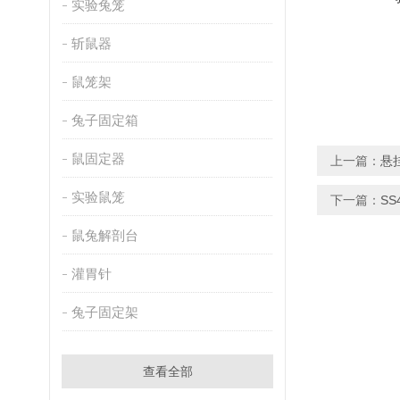
实验兔笼
斩鼠器
鼠笼架
兔子固定箱
鼠固定器
上一篇：
悬
实验鼠笼
下一篇：
S
鼠兔解剖台
灌胃针
兔子固定架
查看全部