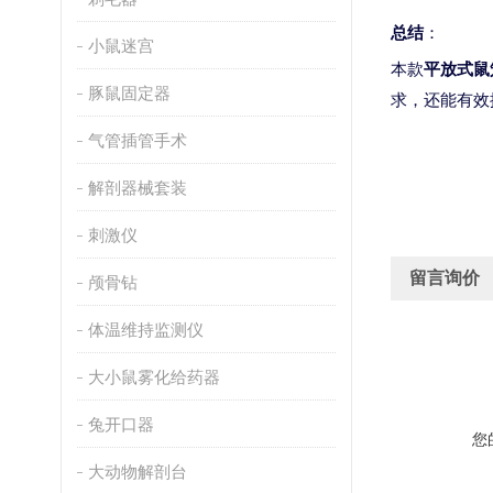
总结
：
小鼠迷宫
本款
平放式鼠
豚鼠固定器
求，还能有效
气管插管手术
解剖器械套装
刺激仪
留言询价
颅骨钻
体温维持监测仪
大小鼠雾化给药器
兔开口器
您
大动物解剖台