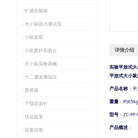
旷场实验箱
大小鼠抓力测试仪
小鼠抓取
详情介绍
小鼠爬杆实验台
大小鼠实验器械
实验平放式大
平放式大小鼠
十二通道测温仪
产品名称
：平
悬尾箱
重量
：约
65k
下颚采血针
型号
：
ZC-PF-
转运鼠笼
产品概述
：
鼠笼挂签