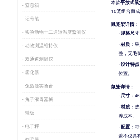
本款
平放式鼠
窒息箱
16笼组合而
记号笔
鼠笼架详情
：
实验动物十二通道温度监测仪
规格尺寸
·
材质
：采
·
动物测温维持仪
整，无毛
双通道测温仪
设计特点
·
雾化器
位置。
兔热源实验台
鼠笼详情
：
尺寸
：
46
·
兔子灌胃器械
材质
：选
·
蛙板
养成本。
电子秤
配置
：每
·
盖不仅具
剃毛器