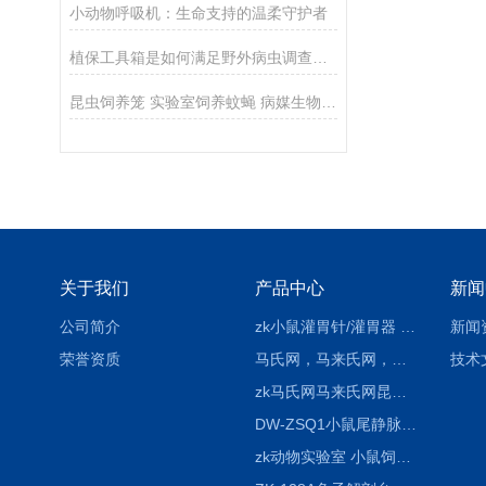
小动物呼吸机：生命支持的温柔守护者
植保工具箱是如何满足野外病虫调查工作的
昆虫饲养笼 实验室饲养蚊蝇 病媒生物监测饲养器 培养笼设备
关于我们
产品中心
新闻
公司简介
zk小鼠灌胃针/灌胃器 各种型号 直弯 说明
新闻
荣誉资质
马氏网，马来氏网，诱虫网
技术
zk马氏网马来氏网昆虫诱捕网
DW-ZSQ1小鼠尾静脉注射固定仪器 显像仪器
zk动物实验室 小鼠饲养笼架设备