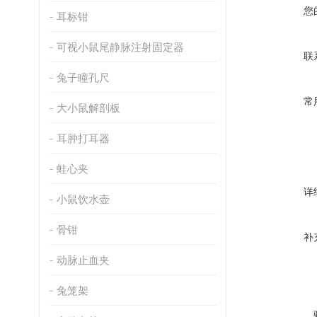
您
耳标钳
可视小鼠尾静脉注射固定器
联
兔子瞳孔尺
常
大小鼠解剖板
耳肿打耳器
蛙心夹
详
小鼠饮水壶
骨钳
补
动脉止血夹
兔笼架