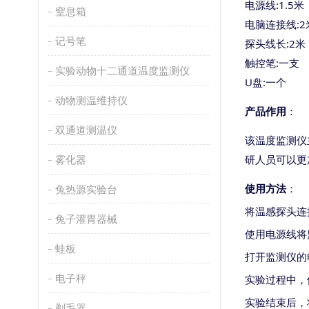
电源线
:1.5米
窒息箱
电脑连接线
:
记号笔
探头线长
:2米
触控笔
:一支
实验动物十二通道温度监测仪
U盘:一个
动物测温维持仪
产品作用
：
双通道测温仪
该温度监测仪
研人员可以更
雾化器
使用方法
：
兔热源实验台
将温感探头连
兔子灌胃器械
使用电源线将
蛙板
打开监测仪的
电子秤
实验过程中，
实验结束后，
剃毛器