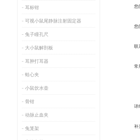
您
耳标钳
可视小鼠尾静脉注射固定器
您
兔子瞳孔尺
联
大小鼠解剖板
耳肿打耳器
常
蛙心夹
小鼠饮水壶
骨钳
详
动脉止血夹
补
兔笼架