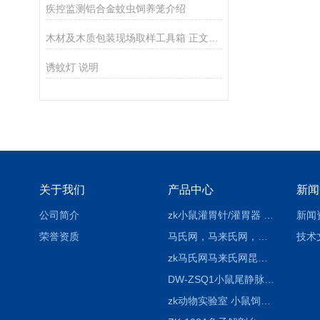
疾控监测铝合金蚊虫饲养笼介绍
木材及木质包装现场取样工具箱 正文介绍
诱蚊灯 说明
关于我们
产品中心
新闻
公司简介
zk小鼠灌胃针/灌胃器 各种型号 直弯 说明
新闻
荣誉资质
马氏网，马来氏网，诱虫网
技术
zk马氏网马来氏网昆虫诱捕网
DW-ZSQ1小鼠尾静脉注射固定仪器 显像仪器
zk动物实验室 小鼠饲养笼架设备