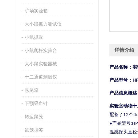
旷场实验箱
大小鼠抓力测试仪
小鼠抓取
详情介绍
小鼠爬杆实验台
大小鼠实验器械
产品名称：
实
十二通道测温仪
产品型号：
H
悬尾箱
产品信息概述
下颚采血针
实验室动物十
配备了
12个
转运鼠笼
●产品型号:HP-
鼠笼挂签
温感探头直径