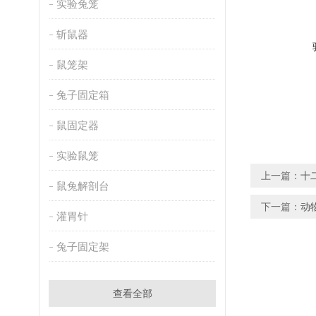
实验兔笼
斩鼠器
鼠笼架
兔子固定箱
鼠固定器
实验鼠笼
上一篇：
十
鼠兔解剖台
下一篇：
动
灌胃针
兔子固定架
查看全部