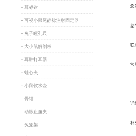
您
耳标钳
可视小鼠尾静脉注射固定器
您
兔子瞳孔尺
联
大小鼠解剖板
耳肿打耳器
常
蛙心夹
小鼠饮水壶
骨钳
详
动脉止血夹
补
兔笼架