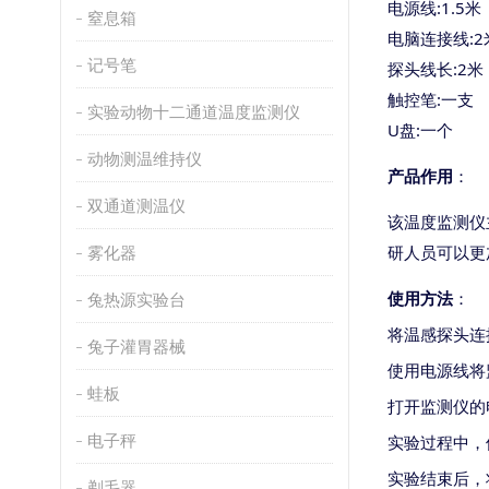
电源线
:1.5米
窒息箱
电脑连接线
:
记号笔
探头线长
:2米
触控笔
:一支
实验动物十二通道温度监测仪
U盘:一个
动物测温维持仪
产品作用
：
双通道测温仪
该温度监测仪
研人员可以更
雾化器
使用方法
：
兔热源实验台
将温感探头连
兔子灌胃器械
使用电源线将
蛙板
打开监测仪的
电子秤
实验过程中，
实验结束后，
剃毛器