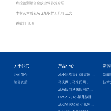
疾控监测铝合金蚊虫饲养笼介绍
木材及木质包装现场取样工具箱 正文介绍
诱蚊灯 说明
关于我们
产品中心
新闻
公司简介
zk小鼠灌胃针/灌胃器 各种型号 直弯 说明
新闻
荣誉资质
马氏网，马来氏网，诱虫网
技术
zk马氏网马来氏网昆虫诱捕网
DW-ZSQ1小鼠尾静脉注射固定仪器 显像仪器
zk动物实验室 小鼠饲养笼架设备