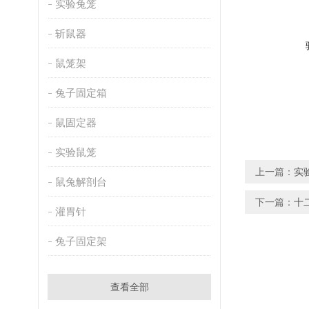
实验兔笼
斩鼠器
鼠笼架
兔子固定箱
鼠固定器
实验鼠笼
上一篇：
实
鼠兔解剖台
下一篇：
十
灌胃针
兔子固定架
查看全部