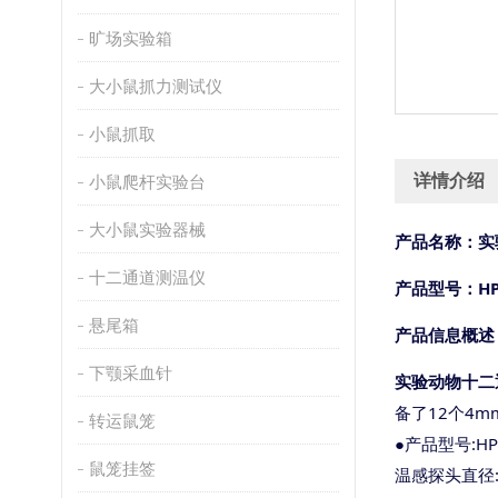
旷场实验箱
大小鼠抓力测试仪
小鼠抓取
详情介绍
小鼠爬杆实验台
大小鼠实验器械
产品名称：实
十二通道测温仪
产品型号：
H
悬尾箱
产品信息概述
下颚采血针
实验动物十二
备了
12个4
转运鼠笼
●产品型号:HP-
鼠笼挂签
温感探头直径