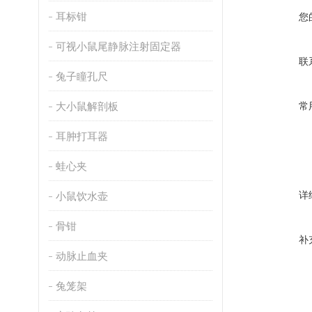
耳标钳
您
可视小鼠尾静脉注射固定器
联
兔子瞳孔尺
大小鼠解剖板
常
耳肿打耳器
蛙心夹
详
小鼠饮水壶
骨钳
补
动脉止血夹
兔笼架