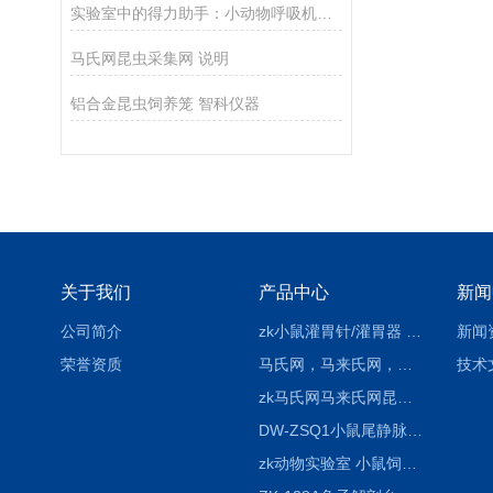
实验室中的得力助手：小动物呼吸机在科研中的应用
马氏网昆虫采集网 说明
铝合金昆虫饲养笼 智科仪器
关于我们
产品中心
新闻
公司简介
zk小鼠灌胃针/灌胃器 各种型号 直弯 说明
新闻
荣誉资质
马氏网，马来氏网，诱虫网
技术
zk马氏网马来氏网昆虫诱捕网
DW-ZSQ1小鼠尾静脉注射固定仪器 显像仪器
zk动物实验室 小鼠饲养笼架设备