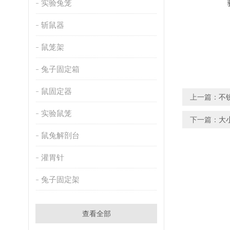
实验兔笼
斩鼠器
鼠笼架
兔子固定箱
鼠固定器
上一篇：
不
实验鼠笼
下一篇：
大
鼠兔解剖台
灌胃针
兔子固定架
查看全部