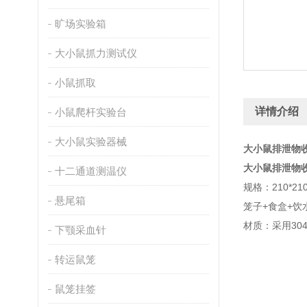
旷场实验箱
大小鼠抓力测试仪
小鼠抓取
详情介绍
小鼠爬杆实验台
大小鼠实验器械
大小鼠排泄物
大小鼠排泄物
十二通道测温仪
规格：210*210
悬尾箱
笼子+食盒+饮
材质：采用3
下颚采血针
转运鼠笼
鼠笼挂签