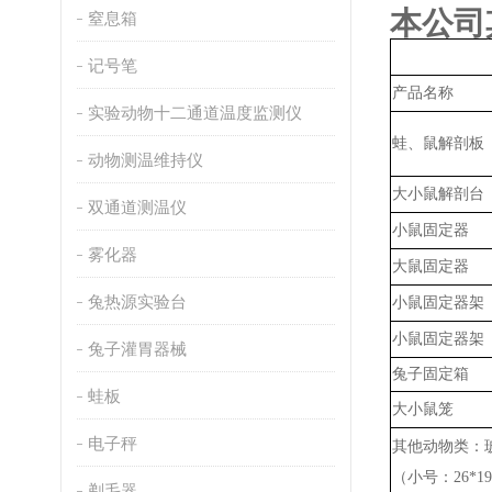
本公司
窒息箱
记号笔
产品名称
实验动物十二通道温度监测仪
蛙、鼠解剖板
动物测温维持仪
大小鼠解剖台
双通道测温仪
小鼠固定器
雾化器
大鼠固定器
兔热源实验台
小鼠固定器架
小鼠固定器架
兔子灌胃器械
兔子固定箱
蛙板
大小鼠笼
电子秤
其他动物类：
（小号：
26*
剃毛器