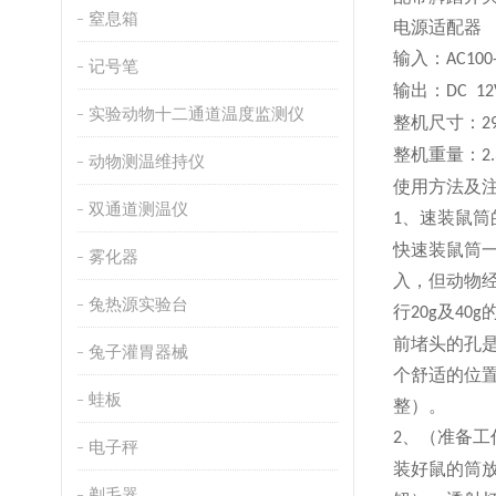
窒息箱
电源适配器
输入：
AC100
记号笔
输出：
DC 12
实验动物十二通道温度监测仪
整机尺寸：
2
整机重量：
2
动物测温维持仪
使用方法及
双通道测温仪
、
速装鼠筒
1
快速装鼠筒
雾化器
入，但动物
兔热源实验台
行
及
20g
40g
前堵头的孔
兔子灌胃器械
个舒适的位
蛙板
整）。
、
（准备工
2
电子秤
装好鼠的筒
剃毛器