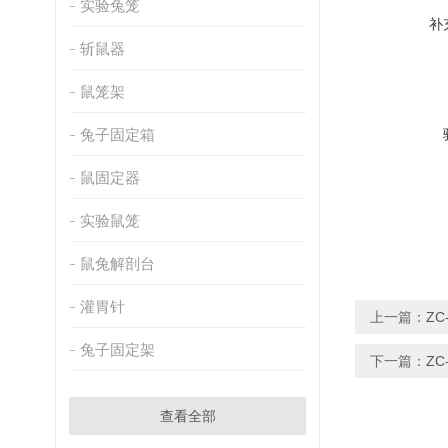
实验兔笼
补
斩鼠器
鼠笼架
兔子固定箱
鼠固定器
实验鼠笼
鼠兔解剖台
灌胃针
上一篇：
Z
兔子固定架
下一篇：
Z
查看全部