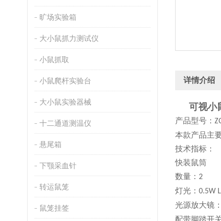
旷场实验箱
大小鼠抓力测试仪
小鼠抓取
详情介绍
小鼠爬杆实验台
大小鼠实验器械
可视
小
产品型号：
Z
十二通道测温仪
本款产品主
悬尾箱
技术指标：
快装鼠筒
下颚采血针
数量：
2
转运鼠笼
灯光：
0.5W 
光源放大镜
鼠笼挂签
配带脚踏开