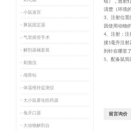
钮）
，透射
清楚（环境
小鼠迷宫
、
注射位置
3
豚鼠固定器
因使用动物
、
注射：注
4
气管插管手术
接
毫升注射
1
解剖器械套装
到针在哪里
、
配备鼠筒
5
刺激仪
颅骨钻
体温维持监测仪
大小鼠雾化给药器
兔开口器
留言询价
大动物解剖台