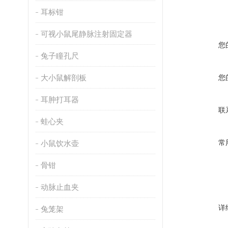
耳标钳
可视小鼠尾静脉注射固定器
您
兔子瞳孔尺
大小鼠解剖板
您
耳肿打耳器
联
蛙心夹
常
小鼠饮水壶
骨钳
动脉止血夹
详
兔笼架