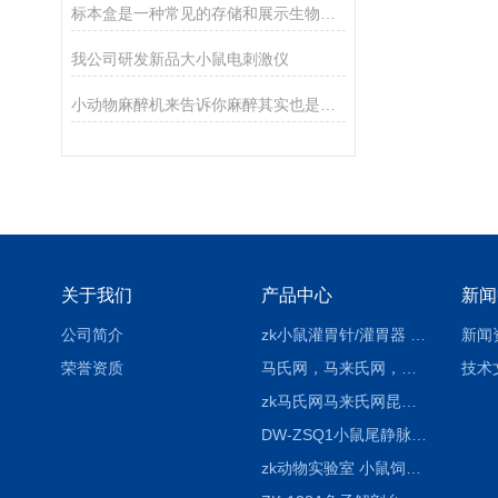
标本盒是一种常见的存储和展示生物样本的容器
我公司研发新品大小鼠电刺激仪
小动物麻醉机来告诉你麻醉其实也是个技术活
关于我们
产品中心
新闻
公司简介
zk小鼠灌胃针/灌胃器 各种型号 直弯 说明
新闻
荣誉资质
马氏网，马来氏网，诱虫网
技术
zk马氏网马来氏网昆虫诱捕网
DW-ZSQ1小鼠尾静脉注射固定仪器 显像仪器
zk动物实验室 小鼠饲养笼架设备