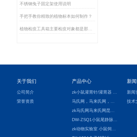
不锈钢兔子固定架使用说明
手把手教你精致的植物标本如何制作？
植物检疫工具箱主要检疫对象都是那种具有蔓延性的病害
关于我们
产品中心
新闻
公司简介
zk小鼠灌胃针/灌胃器 各种型号 直弯 说明
新闻
荣誉资质
马氏网，马来氏网，诱虫网
技术
zk马氏网马来氏网昆虫诱捕网
DW-ZSQ1小鼠尾静脉注射固定仪器 显像仪器
zk动物实验室 小鼠饲养笼架设备