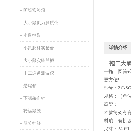
旷场实验箱
大小鼠抓力测试仪
小鼠抓取
详情介绍
小鼠爬杆实验台
大小鼠实验器械
一拖二大
一拖二圆筒
十二通道测温仪
更方便
!
悬尾箱
型号：
ZC
-S
规格：（单
下颚采血针
筒架：
转运鼠笼
本款筒架有
材质：有机
鼠笼挂签
尺寸：
240*1