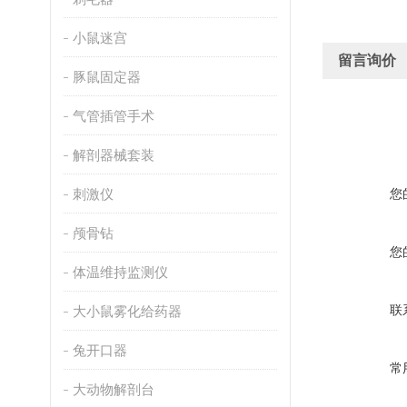
小鼠迷宫
留言询价
豚鼠固定器
气管插管手术
解剖器械套装
刺激仪
您
颅骨钻
您
体温维持监测仪
联
大小鼠雾化给药器
兔开口器
常
大动物解剖台