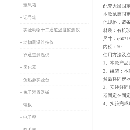
窒息箱
配套大鼠固
本款鼠筒固
记号笔
他规格，请
实验动物十二通道温度监测仪
材质：有机
尺寸：
φ60*1
动物测温维持仪
内径：
50
双通道测温仪
使用方法及
1、
本款产品
雾化器
2、
组装：本
然后将固定
兔热源实验台
3、
安装好固
兔子灌胃器械
器固定在固
4、
实验完成
蛙板
电子秤
剃毛器