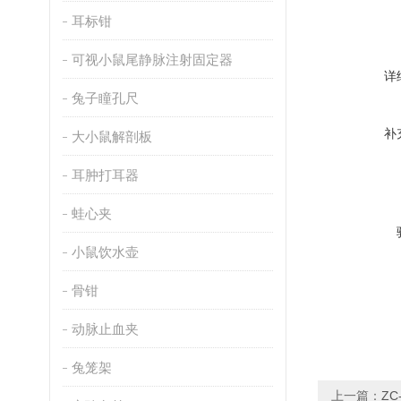
耳标钳
可视小鼠尾静脉注射固定器
详
兔子瞳孔尺
补
大小鼠解剖板
耳肿打耳器
蛙心夹
小鼠饮水壶
骨钳
动脉止血夹
兔笼架
上一篇：
Z