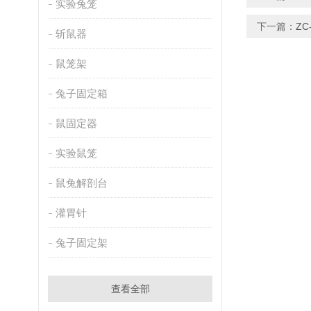
实验兔笼
下一篇：
Z
斩鼠器
鼠笼架
兔子固定箱
鼠固定器
实验鼠笼
鼠兔解剖台
灌胃针
兔子固定架
查看全部