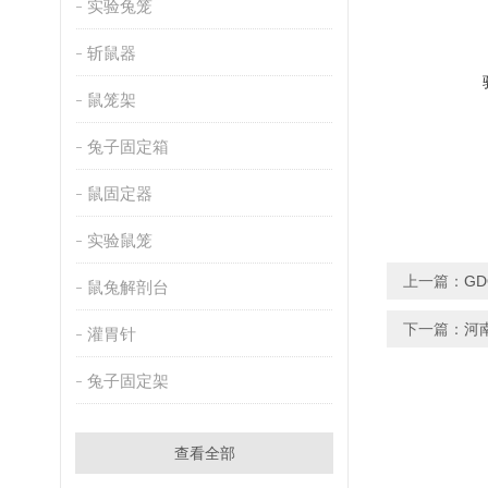
实验兔笼
斩鼠器
鼠笼架
兔子固定箱
鼠固定器
实验鼠笼
上一篇：
G
鼠兔解剖台
下一篇：
河
灌胃针
兔子固定架
查看全部