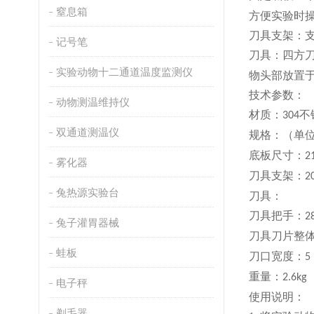
窒息箱
方便
实验时
刀具支架：
记号笔
刀具：四方
实验动物十二通道温度监测仪
物头部放置
技术参数：
动物测温维持仪
材质：
不
304
双通道测温仪
规格：（单
底板尺寸：
2
雾化器
刀具支架：
2
兔热源实验台
刀具：
刀具把手：
2
兔子灌胃器械
刀具刀片整
蛙板
刀口宽度：
5
重量：
2.6kg
电子秤
使用说明：
剃毛器