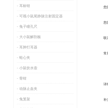
耳标钳
您
可视小鼠尾静脉注射固定器
您
兔子瞳孔尺
大小鼠解剖板
联
耳肿打耳器
常
蛙心夹
小鼠饮水壶
骨钳
详
动脉止血夹
兔笼架
补