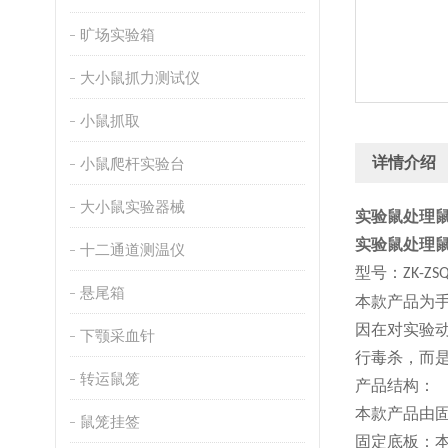
旷场实验箱
大小鼠抓力测试仪
小鼠抓取
详情介绍
小鼠爬杆实验台
大小鼠实验器械
实验鼠处理
实验鼠处理
十二通道测温仪
型号：
ZK-ZS
悬尾箱
本款产品为
因在对实验
下颚采血针
行毒杀，而
转运鼠笼
产品结构：
本款产品由
鼠笼挂签
固定底板：