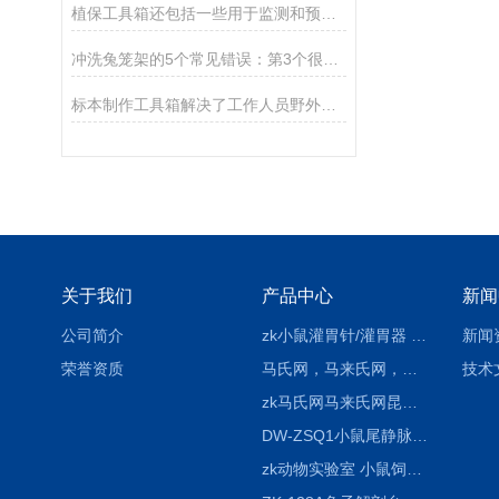
植保工具箱还包括一些用于监测和预测病虫害情况的设备
冲洗兔笼架的5个常见错误：第3个很多养殖户天天在犯
标本制作工具箱解决了工作人员野外标本制作燃眉之急
关于我们
产品中心
新闻
公司简介
zk小鼠灌胃针/灌胃器 各种型号 直弯 说明
新闻
荣誉资质
马氏网，马来氏网，诱虫网
技术
zk马氏网马来氏网昆虫诱捕网
DW-ZSQ1小鼠尾静脉注射固定仪器 显像仪器
zk动物实验室 小鼠饲养笼架设备