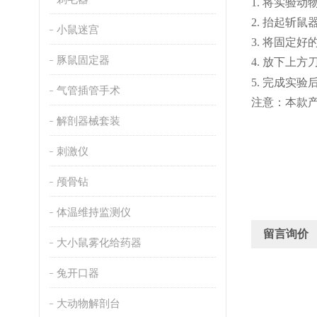
1.
将实验动
2.
抬起斩鼠
小鼠迷宫
3.
将固定好
豚鼠固定器
4.
放下上方
5.
完成实验
气管插管手术
注意：本款
解剖器械套装
刺激仪
颅骨钻
体温维持监测仪
留言询价
大小鼠雾化给药器
兔开口器
大动物解剖台