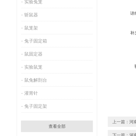
实验兔笼
详
斩鼠器
鼠笼架
补
兔子固定箱
鼠固定器
实验鼠笼
鼠兔解剖台
灌胃针
兔子固定架
上一篇：
河
查看全部
下一篇：
河