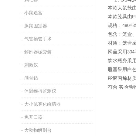
本款大鼠笼
小鼠迷宫
本款笼具由
P
规格：
×
豚鼠固定器
480
3
包含：笼盒
气管插管手术
材质：笼盒
解剖器械套装
网盖采用
304
饮水瓶身采
刺激仪
瓶塞采用白
颅骨钻
聚丙烯材
PP
符合
实验动
体温维持监测仪
大小鼠雾化给药器
兔开口器
大动物解剖台