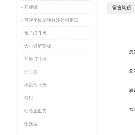
耳标钳
留言询价
可视小鼠尾静脉注射固定器
兔子瞳孔尺
大小鼠解剖板
您
耳肿打耳器
您
蛙心夹
小鼠饮水壶
联
骨钳
常
动脉止血夹
兔笼架