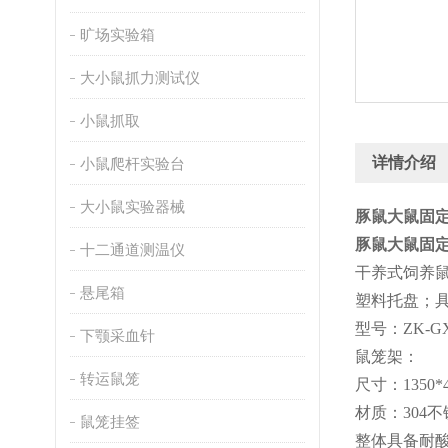
旷场实验箱
大小鼠抓力测试仪
小鼠抓取
详情介绍
小鼠爬杆实验台
大小鼠实验器械
豚鼠大鼠固定
豚鼠大鼠固定
十二通道测温仪
干养式饲养
悬尾箱
塑料托盘；
型号：
ZK-G
下颚采血针
鼠笼架：
转运鼠笼
尺寸：
1350*
材质：
304
鼠笼挂签
整体具备耐