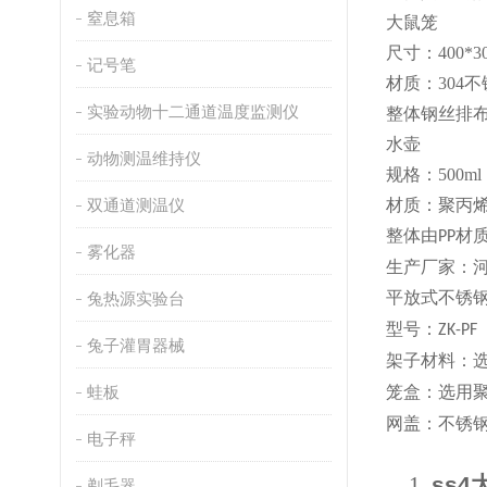
窒息箱
大鼠笼
尺寸：
400*3
记号笔
材质：
304
实验动物十二通道温度监测仪
整体钢丝排
水壶
动物测温维持仪
规格：
500ml
双通道测温仪
材质：聚丙
整体由
材
PP
雾化器
生产厂家：
平放式不锈
兔热源实验台
型号：
ZK-PF
兔子灌胃器械
架子材料：
蛙板
笼盒：选用
网盖：不锈
电子秤
1.
ss4
剃毛器