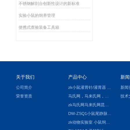
不锈钢解剖台创新性设计的新标准
实验小鼠的饲养管理
便携式查验装备工具箱
关于我们
产品中心
新闻
公司简介
zk小鼠灌胃针/灌胃器 各种型号 直弯 说明
新闻
荣誉资质
马氏网，马来氏网，诱虫网
技术
zk马氏网马来氏网昆虫诱捕网
DW-ZSQ1小鼠尾静脉注射固定仪器 显像仪器
zk动物实验室 小鼠饲养笼架设备