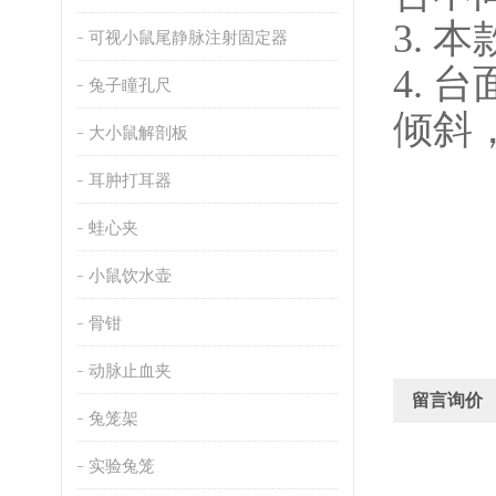
3.
本
可视小鼠尾静脉注射固定器
4.
台
兔子瞳孔尺
倾斜
大小鼠解剖板
耳肿打耳器
蛙心夹
小鼠饮水壶
骨钳
动脉止血夹
留言询价
兔笼架
实验兔笼