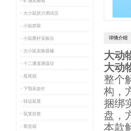
旷场实验箱
大小鼠抓力测试仪
小鼠抓取
详情介绍
小鼠爬杆实验台
大小鼠实验器械
大动
十二通道测温仪
大动
悬尾箱
整个
构，
下颚采血针
捆绑
转运鼠笼
盘，
鼠笼挂签
本款
窒息箱