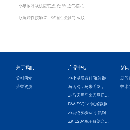
小动物呼吸机应该选择那种通气模式
蚊蝇药性接触筒，强迫性接触筒 成蚊抗性接触筒
关于我们
产品中心
新闻
公司简介
zk小鼠灌胃针/灌胃器 各种型号 直弯 说明
新闻
荣誉资质
马氏网，马来氏网，诱虫网
技术
zk马氏网马来氏网昆虫诱捕网
DW-ZSQ1小鼠尾静脉注射固定仪器 显像仪器
zk动物实验室 小鼠饲养笼架设备
ZK-128A兔子解剖台兔鼠解剖板镜面304不锈钢