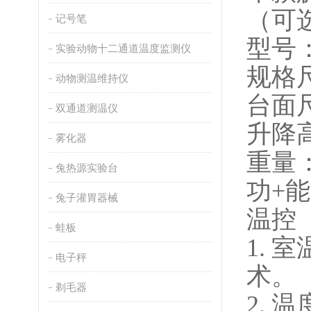
（可
记号笔
型号
实验动物十二通道温度监测仪
规格
动物测温维持仪
台面
双通道测温仪
升降
雾化器
重量
兔热源实验台
功
+能
兔子灌胃器械
温控
蛙板
1.
室
电子秤
术。
剃毛器
2.
温