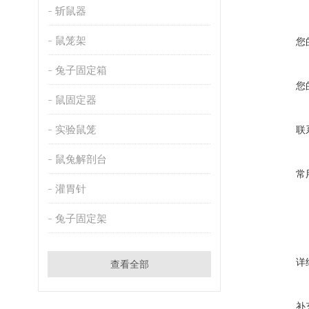
斩鼠器
鼠笼架
您
兔子固定箱
您
鼠固定器
实验鼠笼
联
鼠兔解剖台
常
灌胃针
兔子固定架
详
查看全部
补