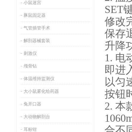
小鼠迷宫
SE
豚鼠固定器
修改
气管插管手术
保存
解剖器械套装
升降
刺激仪
1.
电
颅骨钻
即
进
体温维持监测仪
以匀
按钮
大小鼠雾化给药器
2.
本
兔开口器
10
6
0
大动物解剖台
合不
耳标钳