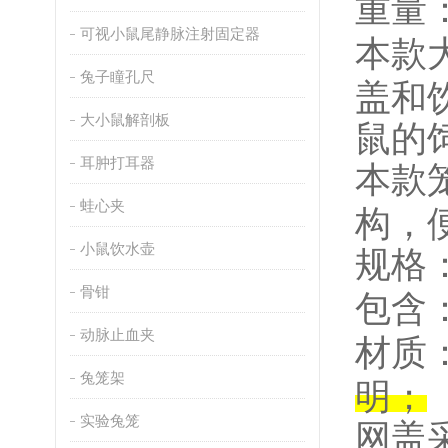
重量
可视小鼠尾静脉注射固定器
本款
兔子瞳孔尺
盖和
大小鼠解剖板
鼠的
耳肿打耳器
本款
蛙心夹
构，
小鼠饮水壶
规格
骨钳
包含
动脉止血夹
材质
兔笼架
明；
实验兔笼
网盖