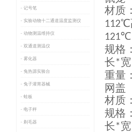
材质
记号笔
℃
实验动物十二通道温度监测仪
112
℃
动物测温维持仪
121
双通道测温仪
规格
雾化器
长
宽
*
兔热源实验台
重量
兔子灌胃器械
网盖
蛙板
材质
电子秤
规格
剃毛器
长
宽
*