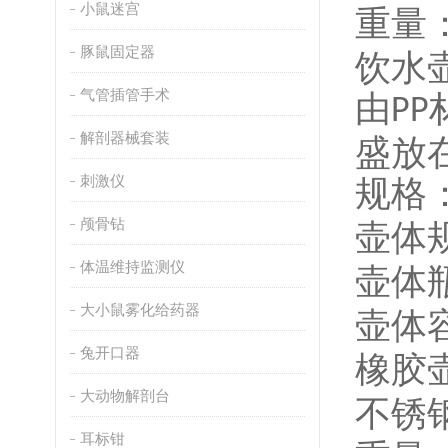
小鼠迷宫
重量
豚鼠固定器
饮水
气管插管手术
由
PP
解剖器械套装
盛放
刺激仪
规格
颅骨钻
壶体
体温维持监测仪
壶体
大小鼠雾化给药器
壶体
兔开口器
橡胶
大动物解剖台
不锈
耳标钳