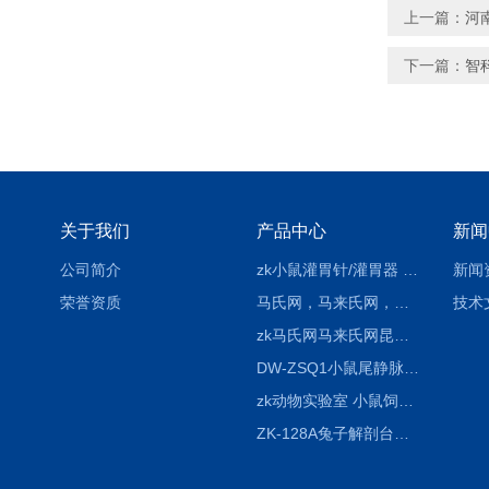
上一篇：
河
下一篇：
智
关于我们
产品中心
新闻
公司简介
zk小鼠灌胃针/灌胃器 各种型号 直弯 说明
新闻
荣誉资质
马氏网，马来氏网，诱虫网
技术
zk马氏网马来氏网昆虫诱捕网
DW-ZSQ1小鼠尾静脉注射固定仪器 显像仪器
zk动物实验室 小鼠饲养笼架设备
ZK-128A兔子解剖台兔鼠解剖板镜面304不锈钢