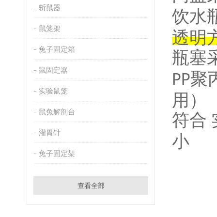
斩鼠器
饮水
鼠笼架
透明
兔子固定箱
瓶塞
鼠固定器
聚
PP
实验鼠笼
用）
鼠兔解剖台
符合
灌胃针
小
兔子固定架
查看全部