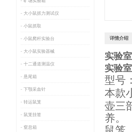
旷场实验箱
大小鼠抓力测试仪
小鼠抓取
详情介绍
小鼠爬杆实验台
大小鼠实验器械
实验室
十二通道测温仪
实验室
悬尾箱
型号
下颚采血针
本款
转运鼠笼
壶三
鼠笼挂签
养。
鼠笼
窒息箱