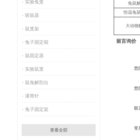
实验兔笼
兔鼠
恒温兔
斩鼠器
大动物
鼠笼架
留言询价
兔子固定箱
鼠固定器
您
实验鼠笼
鼠兔解剖台
您
灌胃针
联
兔子固定架
常
查看全部