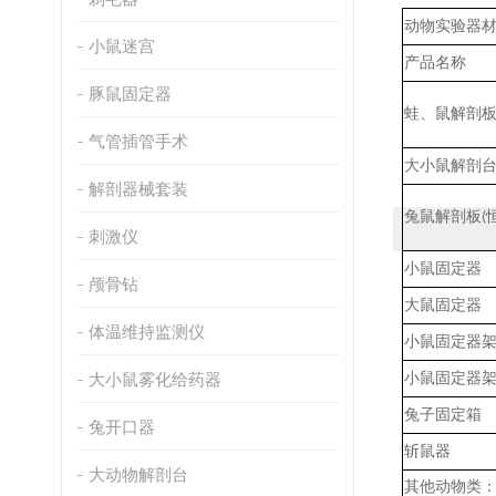
动物实验器
小鼠迷宫
产品名称
豚鼠固定器
蛙、鼠解剖
气管插管手术
大小鼠解剖
解剖器械套装
兔鼠
解剖板
(
刺激仪
小鼠固定器
颅骨钻
大鼠固定器
体温维持监测仪
小鼠固定器
大小鼠雾化给药器
小鼠固定器
兔子固定箱
兔开口器
斩鼠器
大动物解剖台
其他动物类：