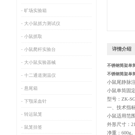
旷场实验箱
大小鼠抓力测试仪
小鼠抓取
详情介绍
小鼠爬杆实验台
大小鼠实验器械
不锈钢筒架单
不锈钢筒架单
十二通道测温仪
小鼠尾静脉
悬尾箱
小鼠单筒固
型号：
ZK-S
下颚采血针
一、
技术指
转运鼠笼
小鼠适用范
外形尺寸：
2
鼠笼挂签
净重：
600g