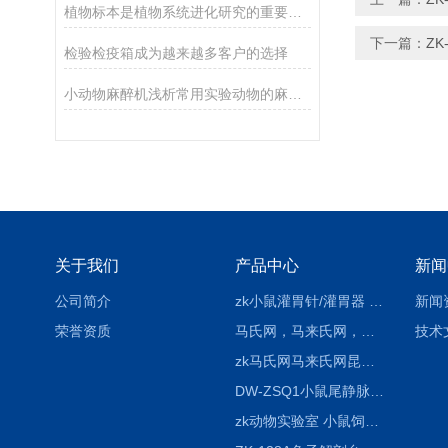
植物标本是植物系统进化研究的重要科学依据
下一篇：
Z
检验检疫箱成为越来越多客户的选择
小动物麻醉机浅析常用实验动物的麻醉与镇痛
关于我们
产品中心
新闻
公司简介
zk小鼠灌胃针/灌胃器 各种型号 直弯 说明
新闻
荣誉资质
马氏网，马来氏网，诱虫网
技术
zk马氏网马来氏网昆虫诱捕网
DW-ZSQ1小鼠尾静脉注射固定仪器 显像仪器
zk动物实验室 小鼠饲养笼架设备