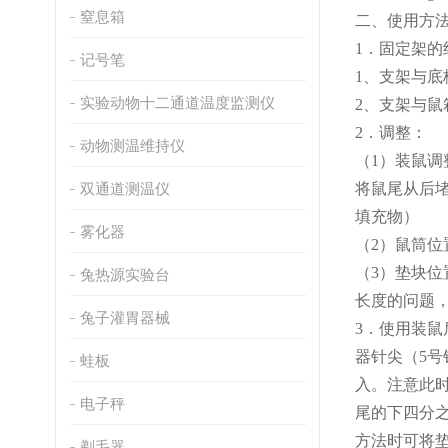
窒息箱
二
、使用方
1．固定架的
记号笔
1、
支架与底
实验动物十二通道温度监测仪
2、
支架与鼠
2．调整
：
动物测温维持仪
（
1）装鼠
双通道测温仪
将鼠尾从后
填充物）
雾化器
（
2）鼠筒
（
3）垫块
兔热源实验台
长度的问题
兔子灌胃器械
3．使用装鼠
器针尖（5号
蛙板
入。注意此
电子秤
尾的下四分之
方法时可将
剃毛器