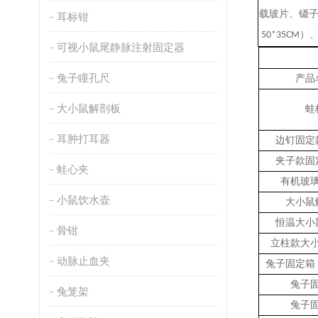
载玻片、镊
耳标钳
）
50*35CM
可视小鼠尾静脉注射固定器
兔子瞳孔尺
产品
大小鼠解剖板
蛙
耳肿打耳器
边钉固定
夹子款固
蛙心夹
有机玻
小鼠饮水壶
大小鼠
恒温大小
骨钳
立柱款大
动脉止血夹
兔子固定箱
兔子
兔笼架
兔子