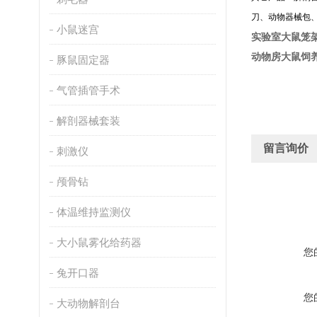
刀、动物器械包
小鼠迷宫
实验室大鼠笼
动物房大鼠饲养
豚鼠固定器
气管插管手术
解剖器械套装
留言询价
刺激仪
颅骨钻
体温维持监测仪
大小鼠雾化给药器
您
兔开口器
您
大动物解剖台