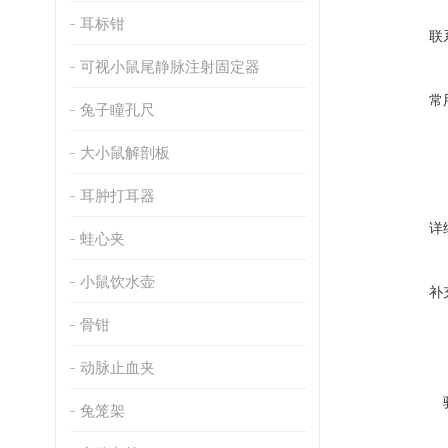
耳标钳
联
可视小鼠尾静脉注射固定器
常
兔子瞳孔尺
大小鼠解剖板
耳肿打耳器
详
蛙心夹
小鼠饮水壶
补
骨钳
动脉止血夹
兔笼架