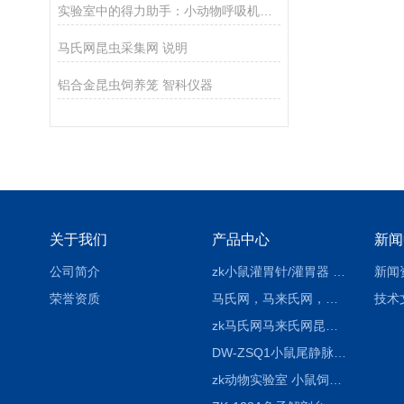
实验室中的得力助手：小动物呼吸机在科研中的应用
马氏网昆虫采集网 说明
铝合金昆虫饲养笼 智科仪器
关于我们
产品中心
新闻
公司简介
zk小鼠灌胃针/灌胃器 各种型号 直弯 说明
新闻
荣誉资质
马氏网，马来氏网，诱虫网
技术
zk马氏网马来氏网昆虫诱捕网
DW-ZSQ1小鼠尾静脉注射固定仪器 显像仪器
zk动物实验室 小鼠饲养笼架设备