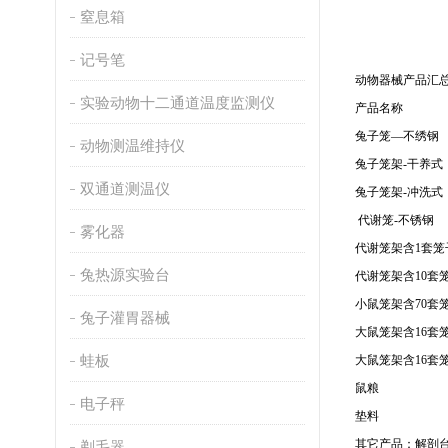
窒息箱
记号笔
动物器械产品汇
实验动物十二通道温度监测仪
产品名称
兔子笼—不绣钢
动物测温维持仪
兔子笼架-干养式
双通道测温仪
兔子笼架-冲洗式
代谢笼-不锈钢
雾化器
代谢笼架含1套笼
兔热源实验台
代谢笼架含10套
小鼠笼架含70套
兔子灌胃器械
大鼠笼架含16套
蛙板
大鼠笼架含16套
鼠粮
电子秤
垫料
其它产品：解剖
剃毛器