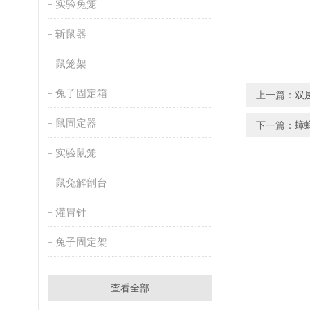
实验兔笼
斩鼠器
鼠笼架
兔子固定箱
上一篇：
双
鼠固定器
下一篇：
蟑
实验鼠笼
鼠兔解剖台
灌胃针
兔子固定架
查看全部