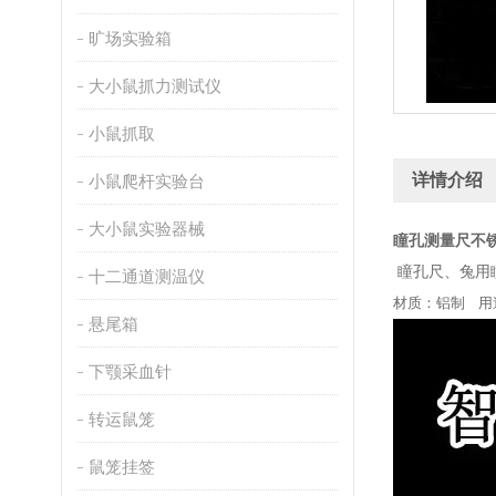
旷场实验箱
大小鼠抓力测试仪
小鼠抓取
详情介绍
小鼠爬杆实验台
大小鼠实验器械
瞳孔测量尺不
瞳孔尺、兔用瞳
十二通道测温仪
材质：铝制 用途
悬尾箱
下颚采血针
转运鼠笼
鼠笼挂签