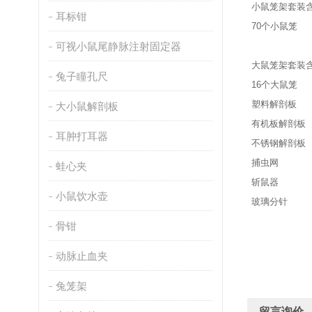
小鼠笼架套装
耳标钳
70个小鼠笼
可视小鼠尾静脉注射固定器
大鼠笼架套装
兔子瞳孔尺
16个大鼠笼
塑料解剖板
大小鼠解剖板
有机板解剖板
耳肿打耳器
不锈钢解剖板
捕虫网
蛙心夹
斩鼠器
小鼠饮水壶
玻璃分针
骨钳
动脉止血夹
兔笼架
留言询价