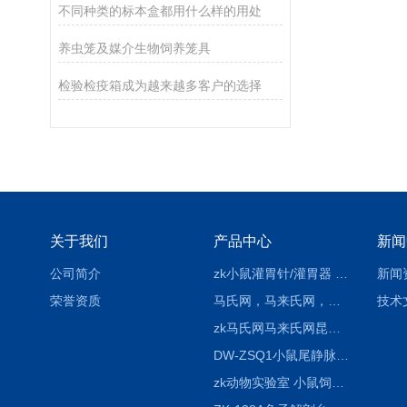
不同种类的标本盒都用什么样的用处
养虫笼及媒介生物饲养笼具
检验检疫箱成为越来越多客户的选择
关于我们
产品中心
新闻
公司简介
zk小鼠灌胃针/灌胃器 各种型号 直弯 说明
新闻
荣誉资质
马氏网，马来氏网，诱虫网
技术
zk马氏网马来氏网昆虫诱捕网
DW-ZSQ1小鼠尾静脉注射固定仪器 显像仪器
zk动物实验室 小鼠饲养笼架设备