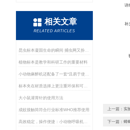
详
相关文章
补
RELATED ARTICLES
昆虫标本凝固生命的瞬间 捕虫网又扮演了什么角色
植物标本是教学和科研工作的重要材料
小动物麻醉机还配备了一套*且易于使用的监测控制系统
标本夹在材质选择上更注重环保和可持续性发展
大小鼠灌胃针的使用方法
上一篇：
实
成蚊接触筒符合行业标准WHO推荐使用
高效稳定，操作便捷：小动物呼吸机技术特点与优势分析
下一篇：
蟑