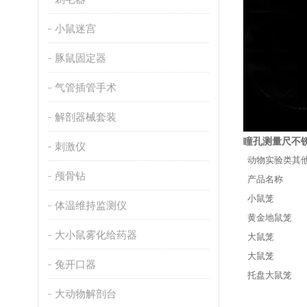
小鼠迷宫
豚鼠固定器
气管插管手术
解剖器械套装
瞳孔测量尺不
刺激仪
动物实验类其
颅骨钻
产品名称
小鼠笼
体温维持监测仪
黄金地鼠笼
大小鼠雾化给药器
大鼠笼
大鼠笼
兔开口器
托盘大鼠笼
大动物解剖台