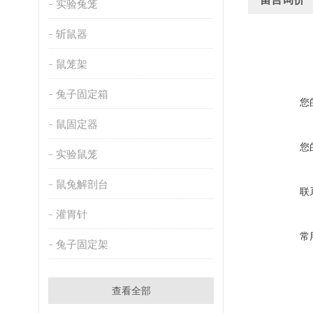
实验兔笼
斩鼠器
鼠笼架
兔子固定箱
您
鼠固定器
您
实验鼠笼
鼠兔解剖台
联
灌胃针
常
兔子固定架
查看全部