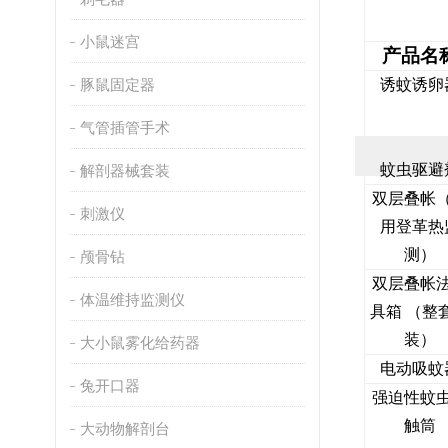
小鼠迷宫
产品名
豚鼠固定器
诱蚊诱卵
气管插管手术
蚊虫驱避
解剖器械套装
双层叠帐
刺激仪
用登革热
测）
颅骨钻
双层叠帐
体温维持监测仪
具箱 （整
装）
大小鼠雾化给药器
电动吸蚊
兔开口器
强迫性蚊
触筒
大动物解剖台