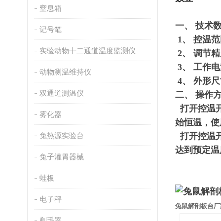
窒息箱
一、 技术
记号笔
1、 控温
实验动物十二通道温度监测仪
2、 调节精
3、 工作电
动物测温维持仪
4、 外形尺寸
双通道测温仪
二、 操作
打开控温开
雾化器
始恒温，使
兔热源实验台
打开控温开
达到预定温
兔子灌胃器械
蛙板
电子秤
兔鼠解剖板台厂
剃毛器