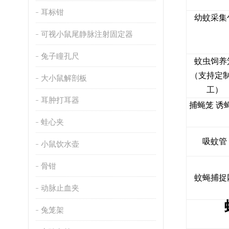
耳标钳
幼蚊采集
可视小鼠尾静脉注射固定器
兔子瞳孔尺
蚊虫饲养
（支持定
大小鼠解剖板
工）
耳肿打耳器
捕蝇笼 诱
蛙心夹
吸蚊管
小鼠饮水壶
骨钳
蚊蝇捕捉
动脉止血夹
兔笼架