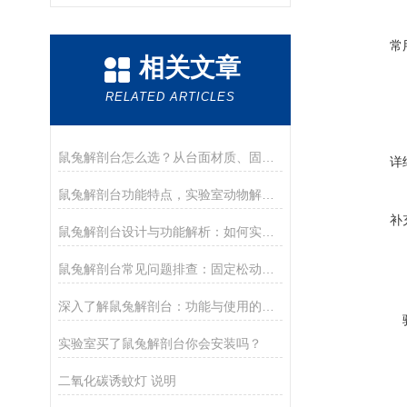
常
相关文章
RELATED ARTICLES
鼠兔解剖台怎么选？从台面材质、固定设计到操作细节的全维度选购指南
详
鼠兔解剖台功能特点，实验室动物解剖手术专用操作台优势详解
补
鼠兔解剖台设计与功能解析：如何实现高效、卫生的实验室动物解剖操作？
鼠兔解剖台常见问题排查：固定松动、台面腐蚀解决方案
深入了解鼠兔解剖台：功能与使用的全面解析
实验室买了鼠兔解剖台你会安装吗？
二氧化碳诱蚊灯 说明