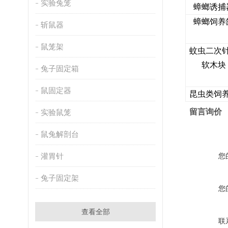
实验兔笼
蟑螂诱捕
蟑螂饲养
斩鼠器
鼠笼架
蚊虫二次
软木块
兔子固定箱
鼠固定器
昆虫类饲
留言询价
实验鼠笼
鼠兔解剖台
灌胃针
您
兔子固定架
您
查看全部
联