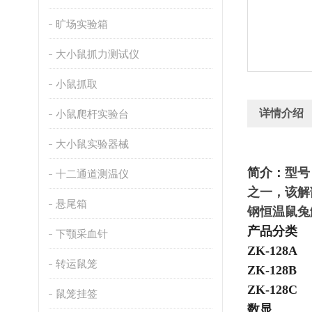
旷场实验箱
大小鼠抓力测试仪
小鼠抓取
详情介绍
小鼠爬杆实验台
大小鼠实验器械
简介：
型号
十二通道测温仪
之一，该解
悬尾箱
钢恒温鼠兔
产品分类
下颚采血针
ZK-128
转运鼠笼
ZK-12
ZK-12
鼠笼挂签
数显