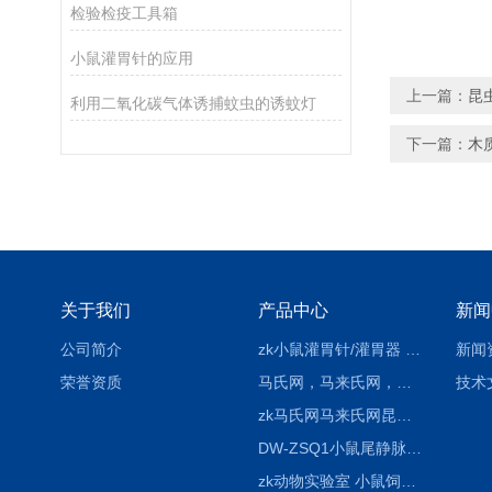
检验检疫工具箱
小鼠灌胃针的应用
上一篇：
昆
利用二氧化碳气体诱捕蚊虫的诱蚊灯
下一篇：
木
关于我们
产品中心
新闻
公司简介
zk小鼠灌胃针/灌胃器 各种型号 直弯 说明
新闻
荣誉资质
马氏网，马来氏网，诱虫网
技术
zk马氏网马来氏网昆虫诱捕网
DW-ZSQ1小鼠尾静脉注射固定仪器 显像仪器
zk动物实验室 小鼠饲养笼架设备