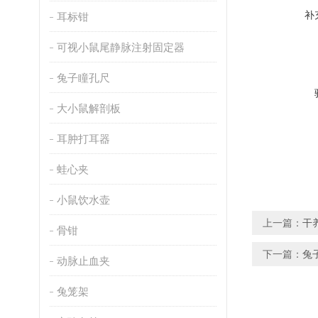
补
耳标钳
可视小鼠尾静脉注射固定器
兔子瞳孔尺
大小鼠解剖板
耳肿打耳器
蛙心夹
小鼠饮水壶
上一篇：
干
骨钳
下一篇：
兔
动脉止血夹
兔笼架