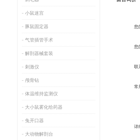
小鼠迷宫
豚鼠固定器
您
气管插管手术
您
解剖器械套装
刺激仪
联
颅骨钻
常
体温维持监测仪
大小鼠雾化给药器
兔开口器
详
大动物解剖台