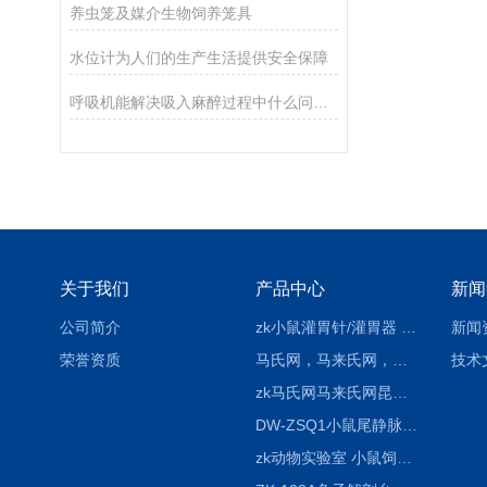
养虫笼及媒介生物饲养笼具
水位计为人们的生产生活提供安全保障
呼吸机能解决吸入麻醉过程中什么问题？
关于我们
产品中心
新闻
公司简介
zk小鼠灌胃针/灌胃器 各种型号 直弯 说明
新闻
荣誉资质
马氏网，马来氏网，诱虫网
技术
zk马氏网马来氏网昆虫诱捕网
DW-ZSQ1小鼠尾静脉注射固定仪器 显像仪器
zk动物实验室 小鼠饲养笼架设备