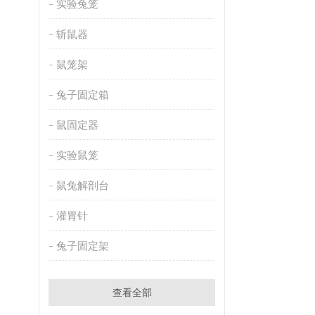
实验兔笼
斩鼠器
鼠笼架
兔子固定箱
鼠固定器
实验鼠笼
鼠兔解剖台
灌胃针
兔子固定架
查看全部