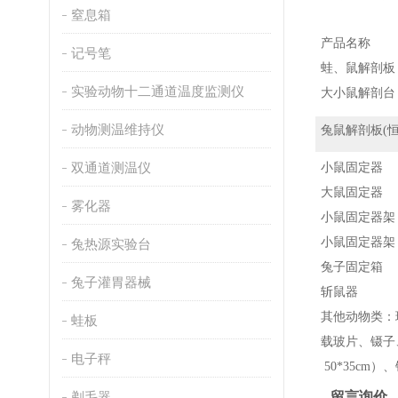
窒息箱
产品名称
记号笔
蛙、鼠解剖板
实验动物十二通道温度监测仪
大小鼠解剖台
动物测温维持仪
兔鼠
解剖板(恒
双通道测温仪
小鼠固定器
大鼠固定器
雾化器
小鼠固定器架
小鼠固定器架
兔热源实验台
兔子固定箱
兔子灌胃器械
斩鼠器
其他动物类：
蛙板
载玻片、镊子、
电子秤
50*35cm
剃毛器
留言询价