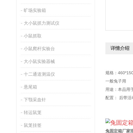
旷场实验箱
大小鼠抓力测试仪
小鼠抓取
详情介绍
小鼠爬杆实验台
大小鼠实验器械
规格：460*150
十二通道测温仪
一般兔子用
悬尾箱
用途：本品用
配置： 后带
下颚采血针
转运鼠笼
鼠笼挂签
兔固定箱厂家