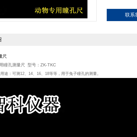
联系
绍
量尺
用瞳孔测量尺 型号：ZK-TKC
用途：可测12、14、16、18等等，用于兔子瞳孔的测量。