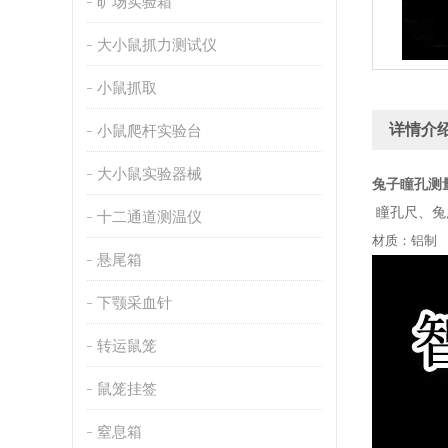
旷场实验箱
大小鼠抓力测试仪
小鼠抓取
详情介
小鼠爬杆实验台
大小鼠实验器械
兔子瞳孔测
瞳孔尺、兔
十二通道测温仪
材质：铝制 
悬尾箱
下颚采血针
转运鼠笼
鼠笼挂签
窒息箱