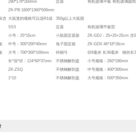
290*178*160mm
定器
有机玻璃平板 有机玻璃圆
ZK-PB:1600*1360*500mm
装含
大鼠笼的规格可以选R1或
350g以上大鼠固
SS3
定器
有机玻璃平板型
小号：25*15cm
小鼠固定器架
ZK-GDJ：25×25×25cm
板
中号：300*200*40mm
兔子固定箱
ZK-GDX:46*18*18cm
板
大号：700*300*100mm
锌铜弓
径8毫米 长36毫米 铜丝长3
长*深*径：124*60*37mm
不锈钢解剖盘
小号规格：260*190mm
ZK-ZSQ
不锈钢解剖盘
中号规格：400*300mm
1*10
不锈钢解剖盘
大号规格：500*350mm
价