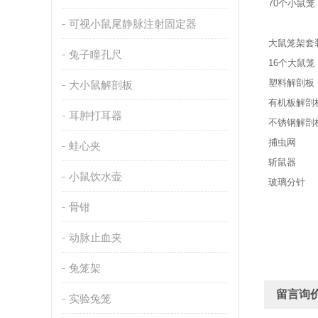
70个小鼠笼
可视小鼠尾静脉注射固定器
大鼠笼架套
兔子瞳孔尺
16个大鼠笼
塑料解剖板
大小鼠解剖板
有机板解剖
耳肿打耳器
不锈钢解剖
捕虫网
蛙心夹
斩鼠器
小鼠饮水壶
玻璃分针
骨钳
动脉止血夹
兔笼架
留言询
实验兔笼