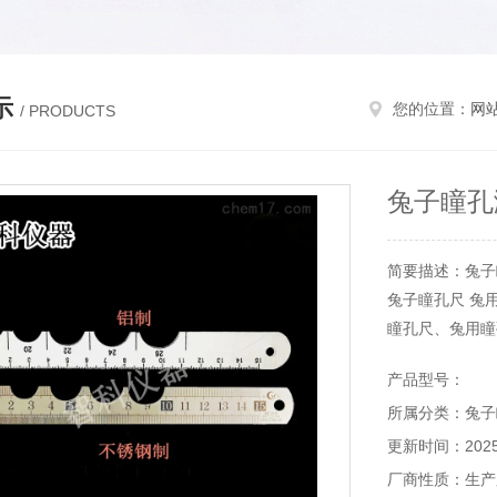
示
您的位置：
网
/ PRODUCTS
兔子瞳孔
简要描述：兔子
兔子瞳孔尺 兔用
瞳孔尺、兔用瞳孔
材质：铝制 用途
产品型号：
所属分类：兔子
更新时间：2025-
厂商性质：生产