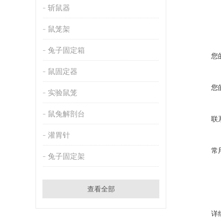
斩鼠器
鼠笼架
兔子固定箱
您
鼠固定器
您
实验鼠笼
鼠兔解剖台
联
灌胃针
常
兔子固定架
查看全部
详