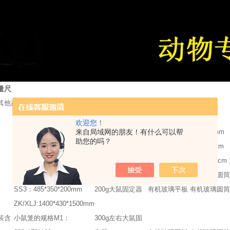
量尺
其他产品型号尺寸参考如下
规格/型号
产品名称
规格/型号
欢迎您！
M1：290*178*160mm
来自局域网的朋友！有什么可以帮
小鼠灌胃针
9号：60mm 12号：64mm
助您的吗？
JM1：320*220*160mm
大鼠灌胃针
16号：10cm 20号：11cm
H1：380*325*180mm
动脉夹
小号：1.6cm 中号：3.5cm
R1：460*300*160mm
小鼠固定器
有机玻璃平板 有机玻璃圆筒
SS3：485*350*200mm
200g大鼠固定器
有机玻璃平板 有机玻璃圆
ZK/XLJ:1400*430*1500mm
装含
小鼠笼的规格M1：
300g左右大鼠固