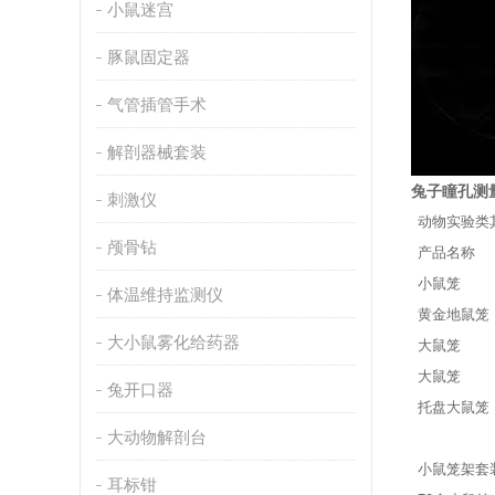
小鼠迷宫
豚鼠固定器
气管插管手术
解剖器械套装
兔子瞳孔测
刺激仪
动物实验类
颅骨钻
产品名称
小鼠笼
体温维持监测仪
黄金地鼠笼
大小鼠雾化给药器
大鼠笼
大鼠笼
兔开口器
托盘大鼠笼
大动物解剖台
小鼠笼架套
耳标钳