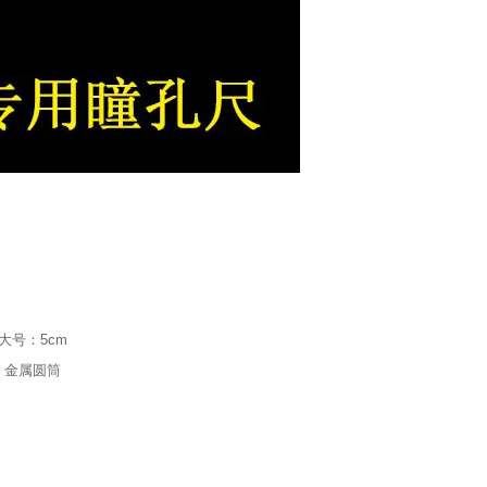
 大号：5cm
 金属圆筒
筒