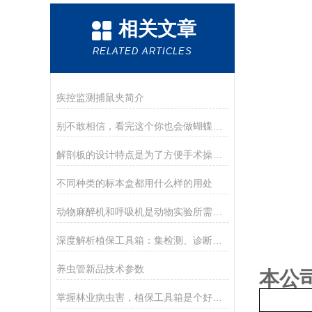
相关文章
RELATED ARTICLES
疾控监测捕鼠夹简介
别不敢相信，看完这个你也会做蝴蝶标本
解剖板的设计特点是为了方便手术操作和卫生消毒
不同种类的标本盒都用什么样的用处
动物麻醉机和呼吸机是动物实验所需的基础设备
深度解析植保工具箱：集检测、诊断、防治于一体的综合农具包
养虫管新品技术参数
本公
掌握林业病虫害，植保工具箱是个好帮手