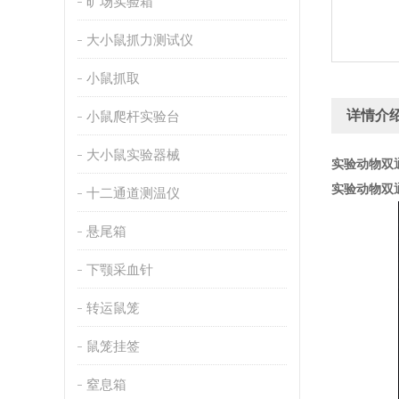
旷场实验箱
大小鼠抓力测试仪
小鼠抓取
详情介
小鼠爬杆实验台
大小鼠实验器械
实验动物双
实验动物双
十二通道测温仪
悬尾箱
下颚采血针
转运鼠笼
鼠笼挂签
窒息箱