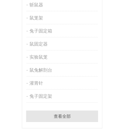
斩鼠器
鼠笼架
兔子固定箱
鼠固定器
实验鼠笼
鼠兔解剖台
灌胃针
兔子固定架
查看全部