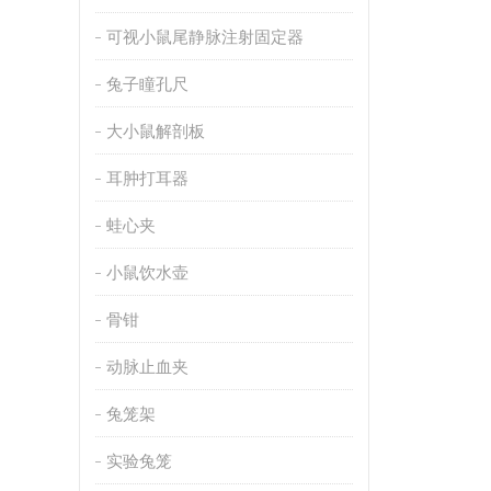
可视小鼠尾静脉注射固定器
兔子瞳孔尺
大小鼠解剖板
耳肿打耳器
蛙心夹
小鼠饮水壶
骨钳
动脉止血夹
兔笼架
实验兔笼