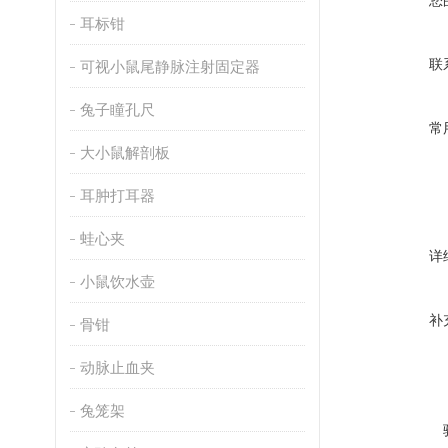
您
耳标钳
联
可视小鼠尾静脉注射固定器
兔子瞳孔尺
常
大小鼠解剖板
耳肿打耳器
蛙心夹
详
小鼠饮水壶
补
骨钳
动脉止血夹
兔笼架