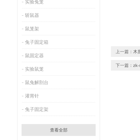
实验兔笼
斩鼠器
鼠笼架
兔子固定箱
上一篇：
木
鼠固定器
下一篇：
z
实验鼠笼
鼠兔解剖台
灌胃针
兔子固定架
查看全部