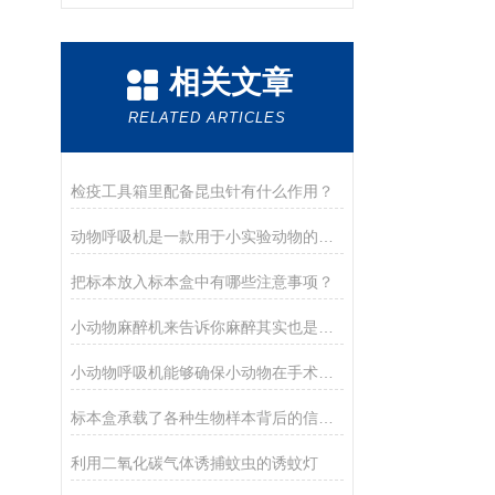
相关文章
RELATED ARTICLES
检疫工具箱里配备昆虫针有什么作用？
动物呼吸机是一款用于小实验动物的多功能呼吸机
把标本放入标本盒中有哪些注意事项？
小动物麻醉机来告诉你麻醉其实也是个技术活
小动物呼吸机能够确保小动物在手术或急救过程中获得充分的氧气
标本盒承载了各种生物样本背后的信息和故事
利用二氧化碳气体诱捕蚊虫的诱蚊灯