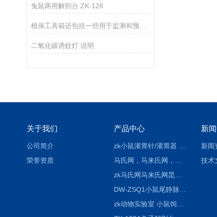
兔鼠两用解剖台 ZK-128
植保工具箱还包括一些用于监测和预测病虫害情况的设备
二氧化碳诱蚊灯 说明
关于我们
产品中心
新闻
公司简介
zk小鼠灌胃针/灌胃器 各种型号 直弯 说明
新闻
荣誉资质
马氏网，马来氏网，诱虫网
技术
zk马氏网马来氏网昆虫诱捕网
DW-ZSQ1小鼠尾静脉注射固定仪器 显像仪器
zk动物实验室 小鼠饲养笼架设备