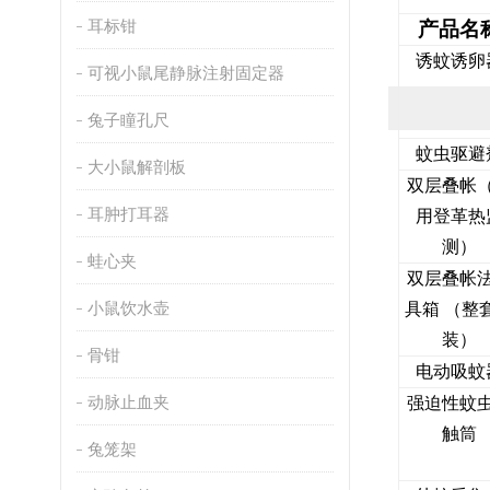
耳标钳
产品名
诱蚊诱卵
可视小鼠尾静脉注射固定器
兔子瞳孔尺
蚊虫驱避
大小鼠解剖板
双层叠帐
耳肿打耳器
用登革热
测）
蛙心夹
双层叠帐
小鼠饮水壶
具箱 （整
装）
骨钳
电动吸蚊
动脉止血夹
强迫性蚊
触筒
兔笼架