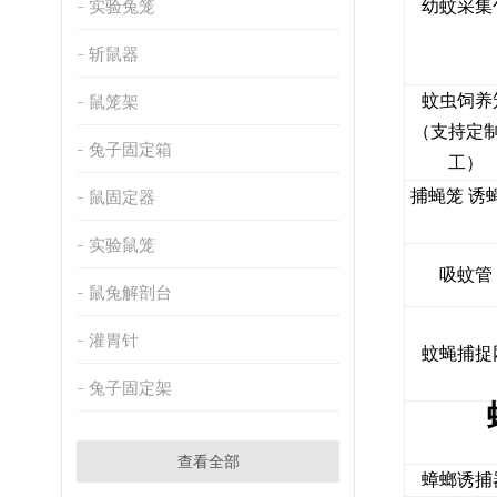
实验兔笼
幼蚊采集
斩鼠器
蚊虫饲养
鼠笼架
（支持定
兔子固定箱
工）
捕蝇笼 诱
鼠固定器
实验鼠笼
吸蚊管
鼠兔解剖台
灌胃针
蚊蝇捕捉
兔子固定架
查看全部
蟑螂诱捕