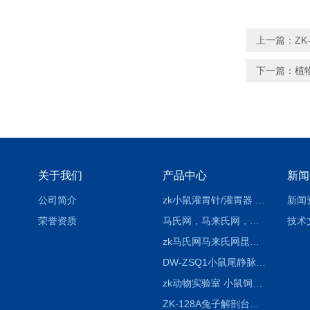
上一篇：
Z
下一篇：
植
关于我们
产品中心
新闻
公司简介
zk小鼠灌胃针/灌胃器 各种型号 直弯 说明
新闻
荣誉资质
马氏网，马来氏网，诱虫网
技术
zk马氏网马来氏网昆虫诱捕网
DW-ZSQ1小鼠尾静脉注射固定仪器 显像仪器
zk动物实验室 小鼠饲养笼架设备
ZK-128A兔子解剖台兔鼠解剖板镜面304不锈钢