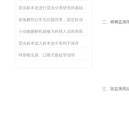
昆虫标本是进行昆虫分类研究的基础材料
鼠兔解剖台常见问题排查：固定松动、台面腐蚀解决方案
二、
蟑螂监测
小动物麻醉机能够为科研人员和兽医提供可靠的麻醉支持
昆虫标本放入标本盒中有利于保存
球形吸虫器、口吸式吸蚊管说明
三、
鼠监测用