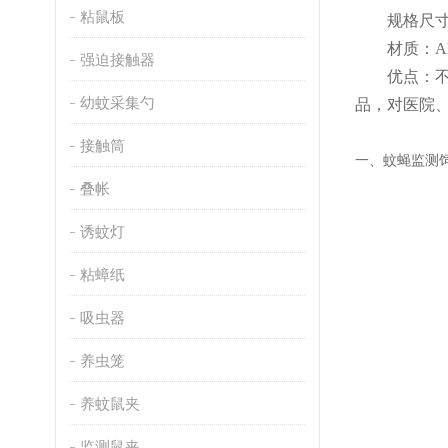
粘鼠板
规格尺
材质：
强迫接触器
优点：
幼蚊采集勺
品，对
医院
接触筒
一、
蚊蝇监测
叠帐
诱蚊灯
粘蟑纸
吸虫器
养虫笼
养蚊鼠夹
监测鼠夹