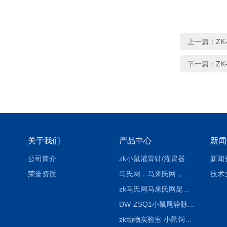
上一篇：
Z
下一篇：
Z
关于我们
产品中心
新闻
公司简介
zk小鼠灌胃针/灌胃器 各种型号 直弯 说明
新闻
荣誉资质
马氏网，马来氏网，诱虫网
技术
zk马氏网马来氏网昆虫诱捕网
DW-ZSQ1小鼠尾静脉注射固定仪器 显像仪器
zk动物实验室 小鼠饲养笼架设备