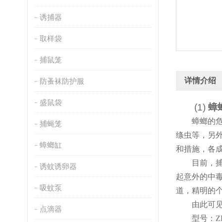
诱捕器
取样袋
捕鼠笼
详情介绍
防蚤袜防护服
盛鼠袋
(1)
蟑
蟑螂的
捕蝇笼
绦虫等，另
蟑螂缸
和措施，各
目前，
诱蚊诱卵器
起意外的中
吸蚊泵
道，精明的
由此可
点滴器
型号
：
Z