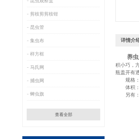
昆虫观察盒
剪枝剪剪枝钳
昆虫管
详情介
集虫布
样方框
养虫
积小巧，
马氏网
瓶盖开有
规格
捕虫网
体积
蜱虫旗
另有
查看全部