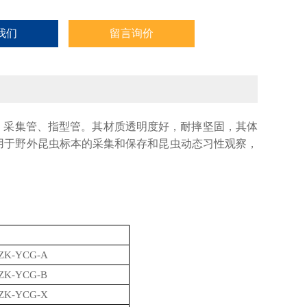
我们
留言询价
、采集管、指型管。其材质透明度好，耐摔坚固，其体
用于野外昆虫标本的采集和保存
和昆虫动态习性观察，
ZK-YCG-A
ZK-YCG-B
ZK-YCG-X