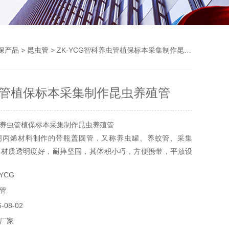
保产品
>
昆虫管
> ZK-YCG智科养虫管植保标本采集制作昆虫养殖管
管植保标本采集制作昆虫养殖管
养虫管植保标本采集制作昆虫养殖管
明丙烯材料制作的带瓶盖圆管，又称养虫罐、养蚊管、采集
其材质透明度好，耐摔坚固，其体积小巧，方便携带，平放设
，更有利于昆虫观察。养虫管常用于野外昆虫标本的采集和保
YCG
习性观察，瓶盖开有透气孔保证其中昆虫成活，因此也可用于
管
。
08-02
厂家