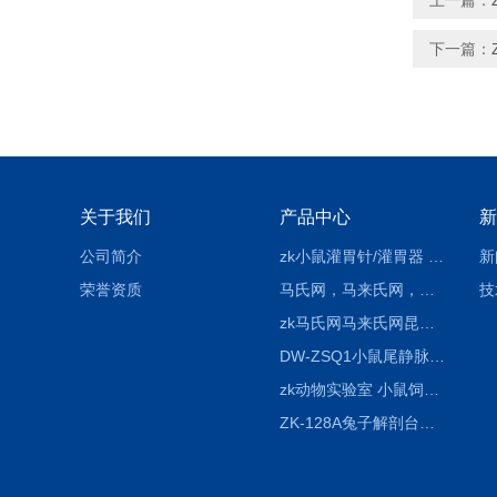
上一篇：
下一篇：
关于我们
产品中心
新
公司简介
zk小鼠灌胃针/灌胃器 各种型号 直弯 说明
新
荣誉资质
马氏网，马来氏网，诱虫网
技
zk马氏网马来氏网昆虫诱捕网
DW-ZSQ1小鼠尾静脉注射固定仪器 显像仪器
zk动物实验室 小鼠饲养笼架设备
ZK-128A兔子解剖台兔鼠解剖板镜面304不锈钢