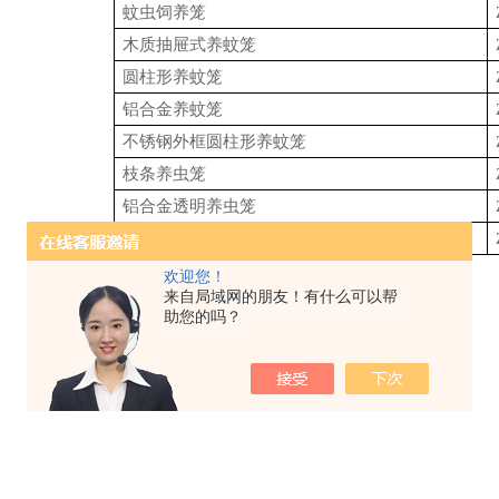
蚊虫饲养笼
木质抽屉式养蚊笼
圆柱形养蚊笼
铝合金养蚊笼
不锈钢外框圆柱形养蚊笼
枝条养虫笼
铝合金透明养虫笼
昆虫饲养盒（大号/小号）
欢迎您！
来自局域网的朋友！有什么可以帮
助您的吗？