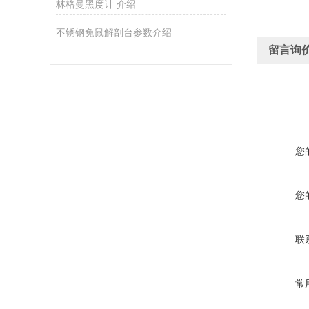
林格曼黑度计 介绍
不锈钢兔鼠解剖台参数介绍
留言询
您
您
联
常