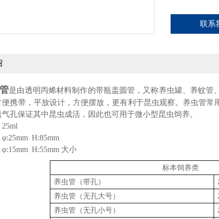
联系
绍
管
是由透明丙烯材料制作的带瓶盖圆管，又称养虫罐、养蚊管
方便携带，平放设计，方便摆放，更有利于昆虫观察。养虫管常
透气孔保证其中昆虫成活，因此也可用于微小型昆虫饲养。
：
25ml
：
φ:25mm H:85mm
：
φ:
15
mm H:
55
mm
大小
标本饲养类
养虫管（带孔）
养虫管（无孔大号）
养虫管（无孔小号）