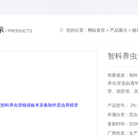
示
您的位置：
网站首页
>
产品展示
>
植
/ PRODUCTS
智科养虫
简要描述：智科
养虫管是由透
管、指型管。
计，方便摆放
产品型号： ZK-
存和昆虫动态
所属分类：昆虫
微小型昆虫饲养
更新时间：2026-
厂商性质：生产