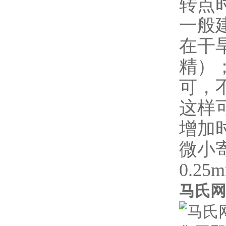
转点
一般
在
干
精）
可，
这样
增加
微小
0.2
马氏网