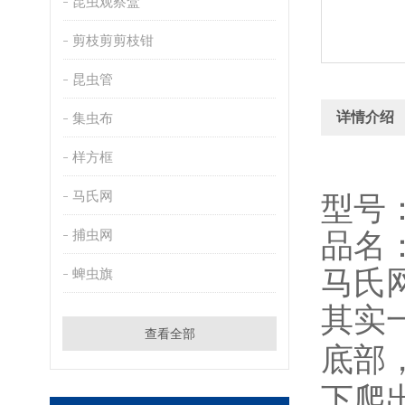
昆虫观察盒
剪枝剪剪枝钳
昆虫管
详情介绍
集虫布
样方框
马氏网
型号：
捕虫网
品名
马氏
蜱虫旗
其实
查看全部
底部
下爬