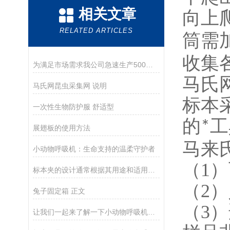
相关文章
向上
RELATED ARTICLES
筒需
收集
为满足市场需求我公司急速生产500套马氏网现货
马氏
马氏网昆虫采集网 说明
标本
一次性生物防护服 舒适型
的*
展翅板的使用方法
马来
小动物呼吸机：生命支持的温柔守护者
（1）
标本夹的设计通常根据其用途和适用范围而有所不同
（2）
兔子固定箱 正文
（3）
让我们一起来了解一下小动物呼吸机的历史和分类