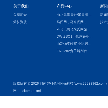
关于我们
产品中心
新闻
公司简介
zk小鼠灌胃针/灌胃器 各种型号 直弯 说明
新闻
荣誉资质
马氏网，马来氏网，诱虫网
技术
zk马氏网马来氏网昆虫诱捕网
DW-ZSQ1小鼠尾静脉注射固定仪器 显像仪器
zk动物实验室 小鼠饲养笼架设备
ZK-128A兔子解剖台兔鼠解剖板镜面304不锈钢
版权所有 © 2026 河南智科弘润环保科技(www.53399962.com) Al
网
sitemap.xml