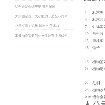
铝合金昆虫饲养笼 智科仪器
1
标本夹
大鼠固定器：大小能调，适配不同体重大鼠，实验不用换设备
4
标本台
小鼠恒温加热垫 解剖台 手术板
7
针线套
10
自封袋
常做动物实验的小伙伴还在烦恼如何麻醉小动物吗？
13
剪枝剪
16
锤子
18
植物鉴
21
植物记
22
毛刷
25
植物收
ABS铝合金