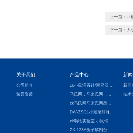
上一篇：
z
下一篇：
大
关于我们
产品中心
新闻
公司简介
zk小鼠灌胃针/灌胃器 各种型号 直弯 说明
新闻
荣誉资质
马氏网，马来氏网，诱虫网
技术
zk马氏网马来氏网昆虫诱捕网
DW-ZSQ1小鼠尾静脉注射固定仪器 显像仪器
zk动物实验室 小鼠饲养笼架设备
ZK-128A兔子解剖台兔鼠解剖板镜面304不锈钢