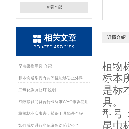
查看全部
相关文章
详情介绍
RELATED ARTICLES
植物
昆虫采集用具 介绍
标本
标本盒通常具有封闭性能够防止外界环境对标本的干扰和污染
是标
二氧化碳诱蚊灯 说明
具。
成蚊接触筒符合行业标准WHO推荐使用
型号
掌握林业病虫害，植保工具箱是个好帮手
昆虫
如何成功进行小鼠灌胃给药实验？